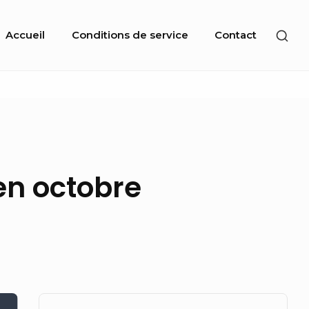
Site
SHO
Accueil
Conditions de service
Contact
Navigation
SEC
SID
en octobre
Sidebar