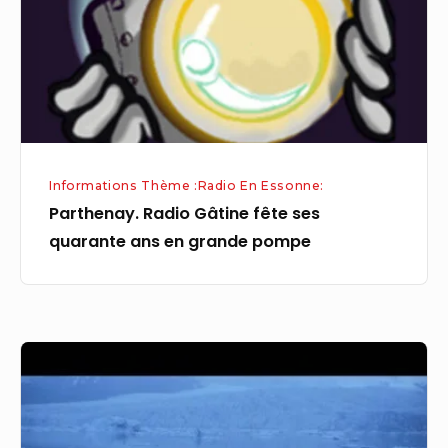
quarante
ans
en
grande
pompe
Informations Thème :Radio En Essonne:
Parthenay. Radio Gâtine fête ses
quarante ans en grande pompe
Musique
islandaise