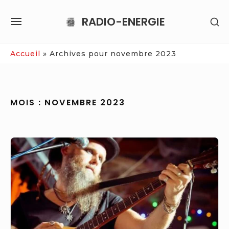
Skip
RADIO-ENERGIE
SH
to
SITE
SE
content
NAVIGATION
SI
Site Navigation
Accueil
»
Archives pour novembre 2023
MOIS :
NOVEMBRE 2023
Trois
concerts
de
musique
classique
offerts