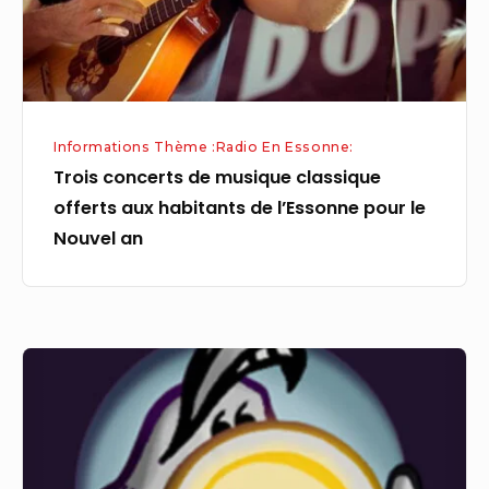
aux
habitants
de
l’Essonne
pour
Informations Thème :Radio En Essonne:
le
Trois concerts de musique classique
Nouvel
offerts aux habitants de l’Essonne pour le
an
Nouvel an
Parthenay.
Radio
Gâtine
fête
ses