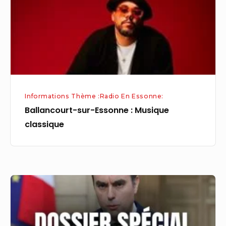
Musique
classique
Informations Thème :Radio En Essonne:
Ballancourt-sur-Essonne : Musique
classique
Sud
Radio
:
écoutez