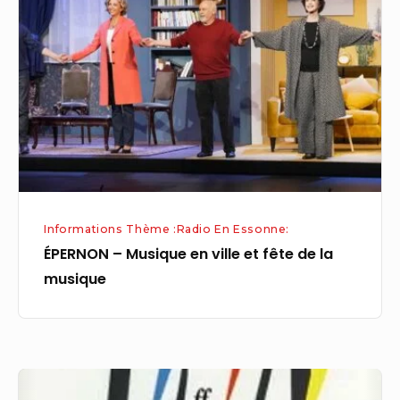
Musique
en
ville
et
fête
de
la
musique
Informations Thème :Radio En Essonne:
ÉPERNON – Musique en ville et fête de la
musique
David