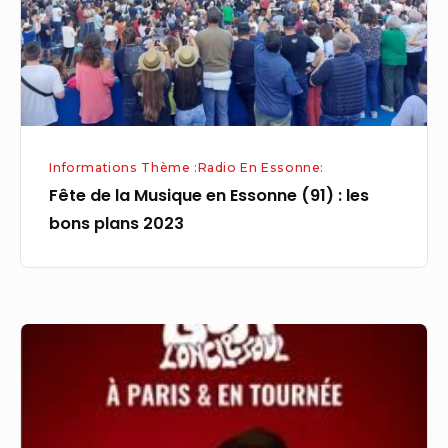
Essonne
(91)
:
les
bons
plans
Informations Thème :Radio En Essonne:
2023
Fête de la Musique en Essonne (91) : les
bons plans 2023
Ballancourt-
sur-
Essonne
: