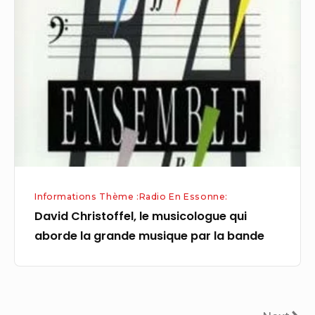
Christoffel,
le
musicologue
qui
aborde
la
grande
musique
par
la
Informations Thème :Radio En Essonne:
bande
David Christoffel, le musicologue qui
aborde la grande musique par la bande