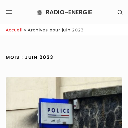
Skip
RADIO-ENERGIE
SH
to
SITE
SE
content
NAVIGATION
SI
Site Navigation
Accueil
»
Archives pour juin 2023
MOIS :
JUIN 2023
Essonne,
l’actualité
de
votre
département