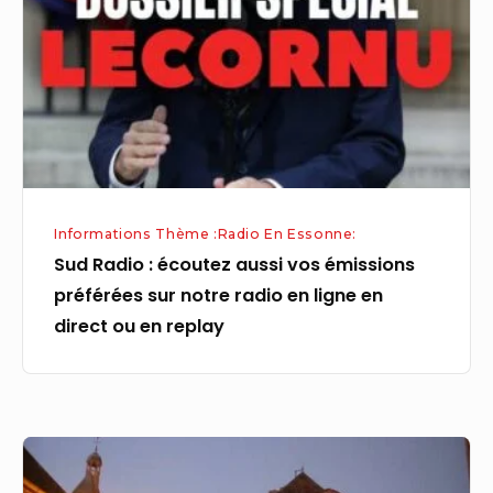
aussi
vos
émissions
préférées
sur
notre
radio
Informations Thème :Radio En Essonne:
en
Sud Radio : écoutez aussi vos émissions
ligne
préférées sur notre radio en ligne en
en
direct ou en replay
direct
ou
en
replay
ÉPERNON
–