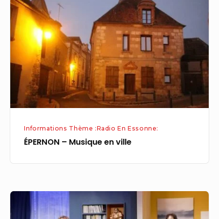
Musique
en
ville
Informations Thème :Radio En Essonne:
ÉPERNON – Musique en ville
ÉPERNON
–