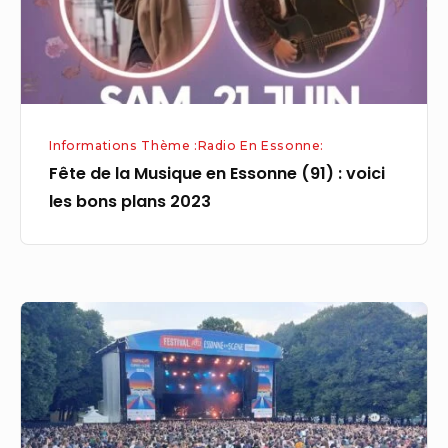
(91)
:
voici
les
bons
Informations Thème :Radio En Essonne:
plans
Fête de la Musique en Essonne (91) : voici
2023
les bons plans 2023
Fête
de
la
Musique
en