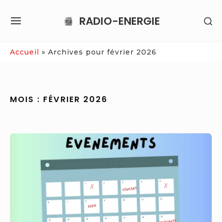
Skip
RADIO-ENERGIE
SH
to
SITE
SE
content
NAVIGATION
SI
Site Navigation
Accueil
»
Archives pour février 2026
MOIS :
FÉVRIER 2026
Essonne
(91)
:
Meilleures
sorties
et