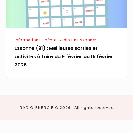
activités
à
faire
du
9
Informations Thème :Radio En Essonne:
février
Essonne (91) : Meilleures sorties et
au
activités à faire du 9 février au 15 février
15
2026
février
2026
RADIO-ENERGIE © 2026 · All rights reserved