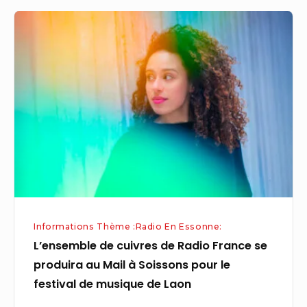
L’ensemble
de
cuivres
de
Radio
France
se
produira
au
Mail
à
Informations Thème :Radio En Essonne:
Soissons
L’ensemble de cuivres de Radio France se
pour
produira au Mail à Soissons pour le
le
festival de musique de Laon
festival