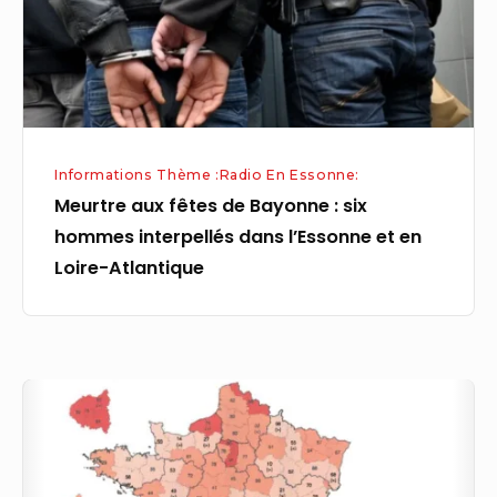
six
hommes
interpellés
dans
l’Essonne
Informations Thème :Radio En Essonne:
et
Meurtre aux fêtes de Bayonne : six
en
hommes interpellés dans l’Essonne et en
Loire-
Loire-Atlantique
Atlantique
Meurtre
des
fêtes
de