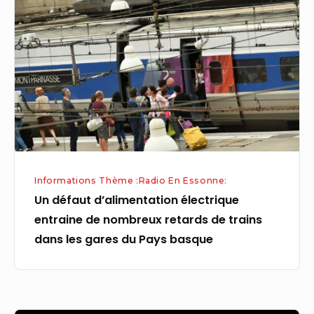
d’alimentation
électrique
entraine
de
nombreux
retards
de
trains
dans
Informations Thème :Radio En Essonne:
les
Un défaut d’alimentation électrique
gares
entraine de nombreux retards de trains
du
dans les gares du Pays basque
Pays
basque