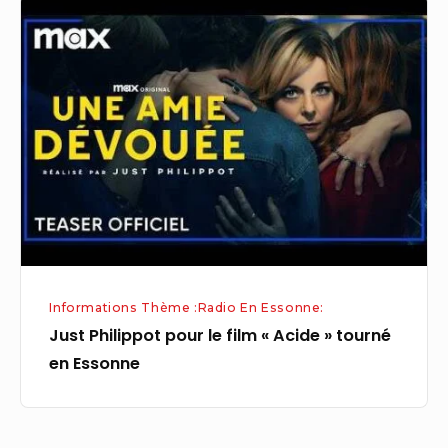
Just
Philippot
pour
le
film
« Acide »
tourné
en
Essonne
Informations Thème :Radio En Essonne:
Just Philippot pour le film « Acide » tourné
en Essonne