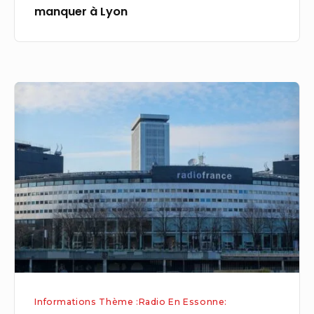
manquer à Lyon
pas
manquer
à
Lyon
Radio
France
rebaptise
sa
maison
et
lance
son
festival
de
musique
Informations Thème :Radio En Essonne: