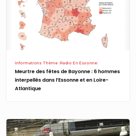
Bayonne
:
6
hommes
interpellés
dans
l’Essonne
Informations Thème :Radio En Essonne:
et
Meurtre des fêtes de Bayonne : 6 hommes
en
interpellés dans l’Essonne et en Loire-
Loire-
Atlantique
Atlantique
Un
défaut