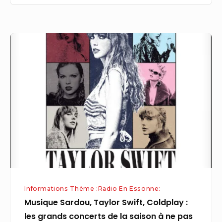
de
musique
de
Musique
Laon
Sardou,
Taylor
Swift,
Coldplay
:
les
grands
concerts
de
la
Informations Thème :Radio En Essonne:
saison
Musique Sardou, Taylor Swift, Coldplay :
à
les grands concerts de la saison à ne pas
ne