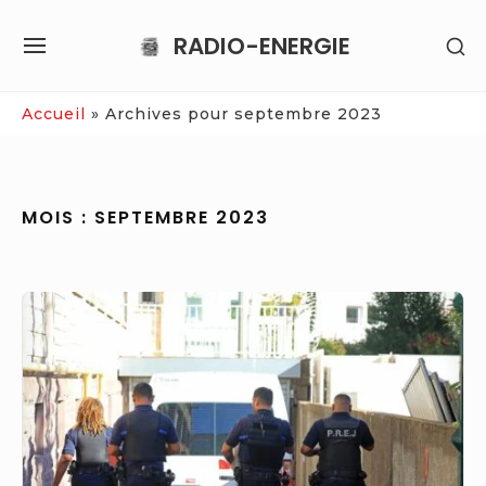
Skip
RADIO-ENERGIE
SH
to
SITE
SE
content
NAVIGATION
SI
Site Navigation
Accueil
»
Archives pour septembre 2023
MOIS :
SEPTEMBRE 2023
Meurtre
lors
des
fêtes
de
Bayonne