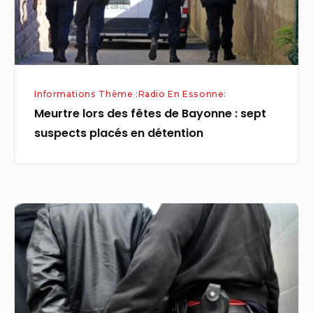
:
sept
suspects
placés
en
Informations Thème :Radio En Essonne:
détention
Meurtre lors des fêtes de Bayonne : sept
suspects placés en détention
Meurtre
aux
fêtes
de
Bayonne
: