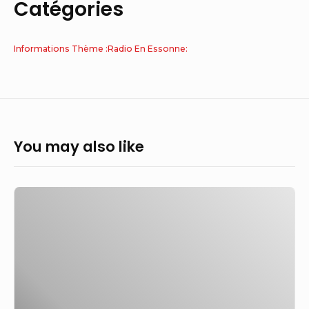
Catégories
Informations Thème :Radio En Essonne:
You may also like
Zhang
Zhang:
«Quand
France
Culture
s’offusque