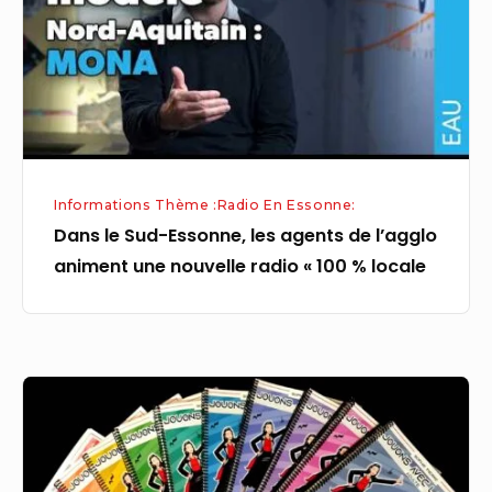
agents
de
l’agglo
animent
une
nouvelle
Informations Thème :Radio En Essonne:
radio
Dans le Sud-Essonne, les agents de l’agglo
«
animent une nouvelle radio « 100 % locale
100
%
locale
Musique
en
live
: