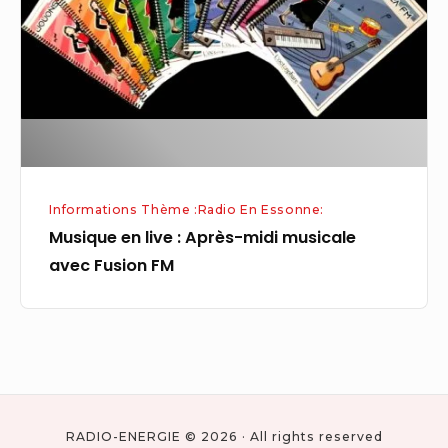
Après-
midi
musicale
avec
Fusion
FM
Informations Thème :Radio En Essonne:
Musique en live : Après-midi musicale
avec Fusion FM
RADIO-ENERGIE © 2026 · All rights reserved