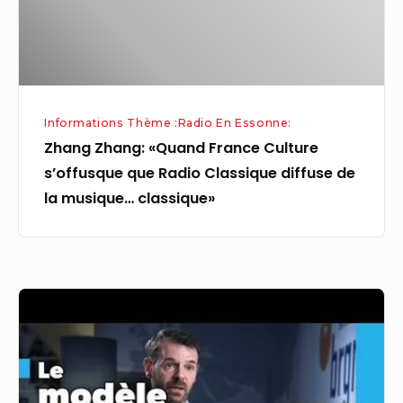
que
Radio
Classique
diffuse
de
Informations Thème :Radio En Essonne:
la
Zhang Zhang: «Quand France Culture
musique…
s’offusque que Radio Classique diffuse de
classique»
la musique… classique»
Dans
le
Sud-
Essonne,
les