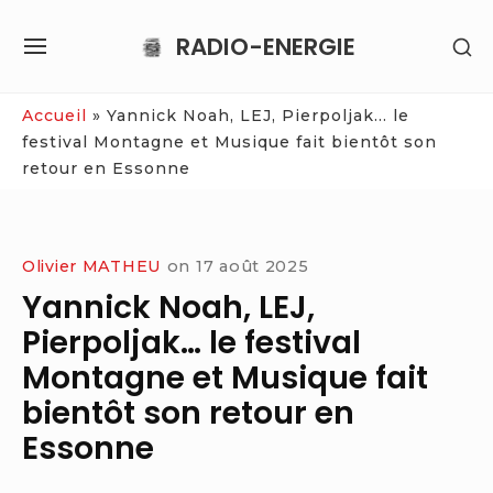
Skip
RADIO-ENERGIE
SH
to
SITE
SE
content
NAVIGATION
SI
Site Navigation
Accueil
»
Yannick Noah, LEJ, Pierpoljak… le
festival Montagne et Musique fait bientôt son
retour en Essonne
Olivier MATHEU
on
17 août 2025
Yannick Noah, LEJ,
Pierpoljak… le festival
Montagne et Musique fait
bientôt son retour en
Essonne