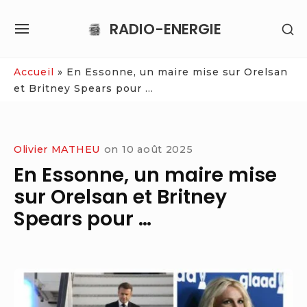
Skip
RADIO-ENERGIE
SH
to
SITE
SE
content
NAVIGATION
SI
Site Navigation
Accueil
»
En Essonne, un maire mise sur Orelsan
et Britney Spears pour …
Olivier MATHEU
on
10 août 2025
En Essonne, un maire mise
sur Orelsan et Britney
Spears pour …