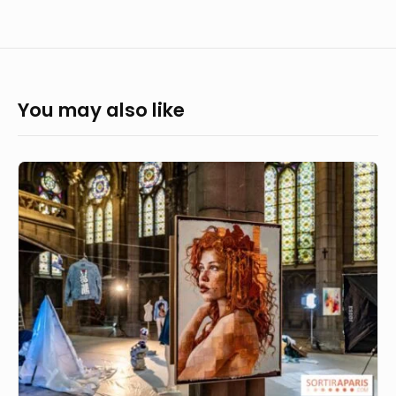
You may also like
Fête
de
la
musique
2025
:
pop,
rock
et
hommage