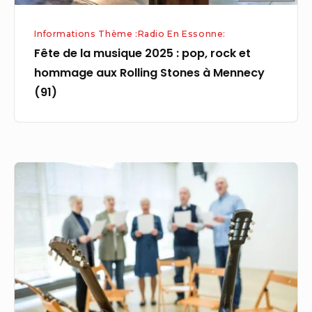
aux
Informations Thème :Radio En Essonne:
Rolling
Fête de la musique 2025 : pop, rock et
Stones
hommage aux Rolling Stones à Mennecy
à
(91)
Mennecy
(91)
La
musique
peut-
elle
soigner