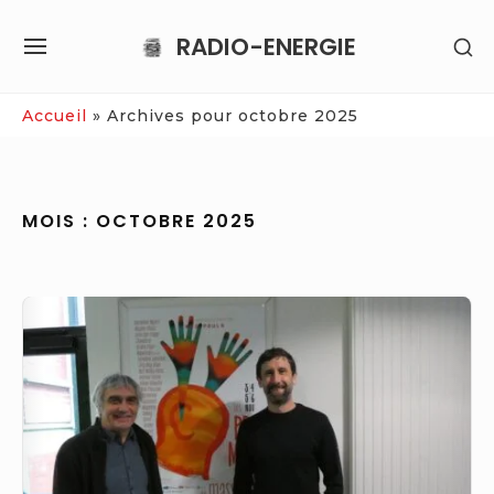
Skip
RADIO-ENERGIE
SH
to
SITE
SE
content
NAVIGATION
SI
Site Navigation
Accueil
»
Archives pour octobre 2025
MOIS :
OCTOBRE 2025
Uzi
Freyja,
George
Ka…
Les
artistes