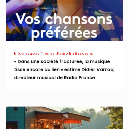
musique
tisse
encore
du
lien »
estime
Informations Thème :Radio En Essonne:
Didier
« Dans une société fracturée, la musique
Varrod,
tisse encore du lien » estime Didier Varrod,
directeur
directeur musical de Radio France
musical
de
Radio
France
Concert
en
petit