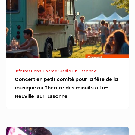
comité
pour
la
fête
de
la
musique
au
Informations Thème :Radio En Essonne:
Théâtre
Concert en petit comité pour la fête de la
des
musique au Théâtre des minuits à La-
minuits
Neuville-sur-Essonne
à
La-
Neuville-
sur-
Essonne
Essonne