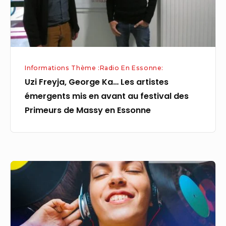
émergents
mis
en
avant
au
Informations Thème :Radio En Essonne:
festival
Uzi Freyja, George Ka… Les artistes
des
émergents mis en avant au festival des
Primeurs
Primeurs de Massy en Essonne
de
Massy
en
Essonne
« Dans
une
société
fracturée,
la