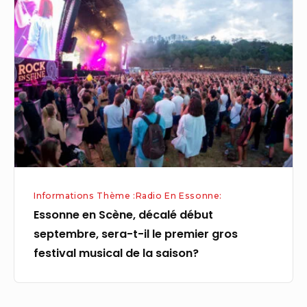
en
Scène,
décalé
début
septembre,
sera-
t-
il
le
premier
Informations Thème :Radio En Essonne:
gros
Essonne en Scène, décalé début
festival
septembre, sera-t-il le premier gros
musical
festival musical de la saison?
de
la
saison?