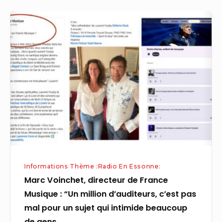
Marc
Voinchet,
directeur
de
France
Musique
:
“Un
million
d’auditeurs,
c’est
Informations Thème :Radio En Essonne:
pas
Marc Voinchet, directeur de France
mal
Musique : “Un million d’auditeurs, c’est pas
pour
mal pour un sujet qui intimide beaucoup
un
de gens