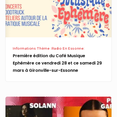
Ephémère
ce
vendredi
28
et
ce
Informations Thème :Radio En Essonne:
samedi
Première édition du Café Musique
29
Ephémère ce vendredi 28 et ce samedi 29
mars
mars à Gironville-sur-Essonne
à
Gironville-
sur-
Essonne
Aux
Victoires
de