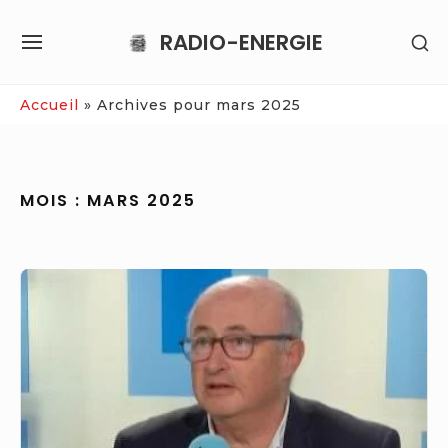
Skip
RADIO-ENERGIE
SH
to
SITE
SE
content
NAVIGATION
SI
Site Navigation
Accueil
»
Archives pour mars 2025
MOIS :
MARS 2025
Rixe
en
Essonne
:
il
faut