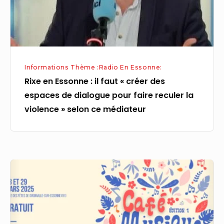
« créer
des
espaces
de
dialogue
Informations Thème :Radio En Essonne:
pour
Rixe en Essonne : il faut « créer des
faire
espaces de dialogue pour faire reculer la
reculer
violence » selon ce médiateur
la
violence »
selon
ce
Première
médiateur
édition
du
Café
Musique