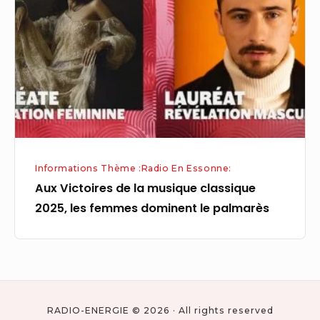
la
musique
classique
2025,
les
femmes
dominent
le
Informations Thème :Radio En Essonne:
palmarès
Aux Victoires de la musique classique
2025, les femmes dominent le palmarès
RADIO-ENERGIE © 2026 · All rights reserved