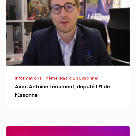
Léaument,
député
LFI
de
l’Essonne
Informations Thème :Radio En Essonne:
Avec Antoine Léaument, député LFI de
l’Essonne
Quelle