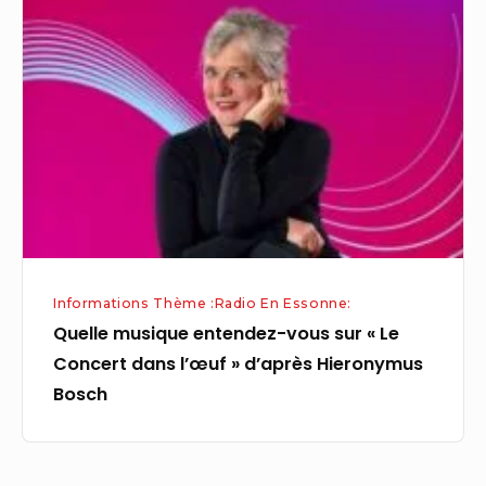
musique
entendez-
vous
sur
« Le
Concert
dans
l’œuf »
d’après
Hieronymus
Informations Thème :Radio En Essonne:
Bosch
Quelle musique entendez-vous sur « Le
Concert dans l’œuf » d’après Hieronymus
Bosch