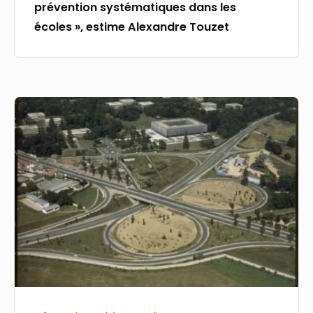
prévention systématiques dans les
dans
écoles », estime Alexandre Touzet
les
écoles »,
estime
Alexandre
Relevé
Touzet
FM
à
Marly-
le-
Roi
(78)