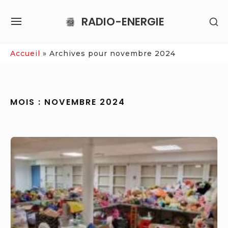
Skip
RADIO-ENERGIE
SH
to
SITE
SE
content
NAVIGATION
SI
Site Navigation
Accueil
»
Archives pour novembre 2024
MOIS :
NOVEMBRE 2024
« J’ai
toujours
baigné
dans
la
musique »