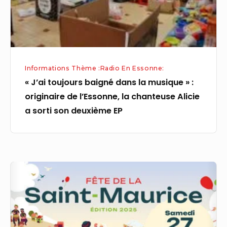
:
originaire
de
l’Essonne,
la
Informations Thème :Radio En Essonne:
chanteuse
« J’ai toujours baigné dans la musique » :
Alicie
originaire de l’Essonne, la chanteuse Alicie
a
a sorti son deuxième EP
sorti
son
deuxième
EP
Essonne
:
un
quatuor
talentueux