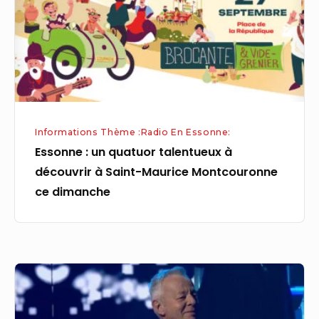
à
découvrir
à
Saint-
Maurice
Montcouronne
Informations Thème :Radio En Essonne:
ce
Essonne : un quatuor talentueux à
dimanche
découvrir à Saint-Maurice Montcouronne
ce dimanche
Essonne
:
Emmanuel,