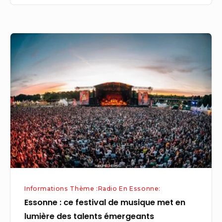
Essonne
:
ce
festival
de
musique
met
en
lumière
des
talents
Informations Thème :Radio En Essonne:
émergeants
Essonne : ce festival de musique met en
lumière des talents émergeants