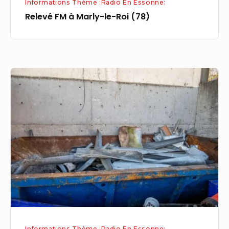
Informations Thème :Radio En Essonne:
Relevé FM à Marly-le-Roi (78)
Relevé
FM
à
Saint-
Arnoult-
en-
Yvelines
(78)
Informations Thème :Radio En Essonne: