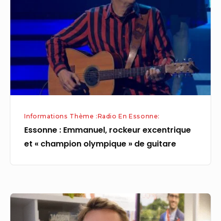
rockeur
excentrique
et
«
champion
olympique
»
de
Informations Thème :Radio En Essonne:
guitare
Essonne : Emmanuel, rockeur excentrique
et « champion olympique » de guitare
Avec
Antoine