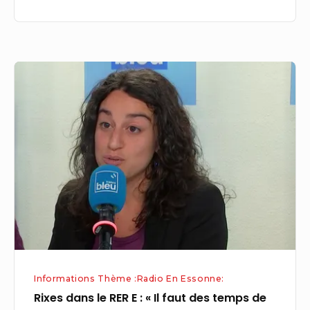
Rixes
dans
le
RER
E
:
« Il
faut
des
temps
de
Informations Thème :Radio En Essonne:
prévention
Rixes dans le RER E : « Il faut des temps de
systématiques