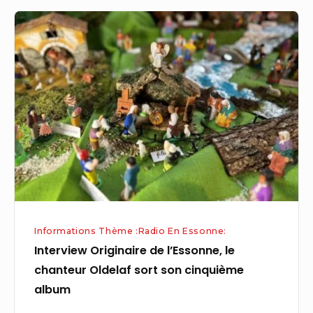
Interview
Originaire
de
l’Essonne,
le
chanteur
Oldelaf
sort
son
cinquième
album
Informations Thème :Radio En Essonne:
Interview Originaire de l’Essonne, le
chanteur Oldelaf sort son cinquième
album