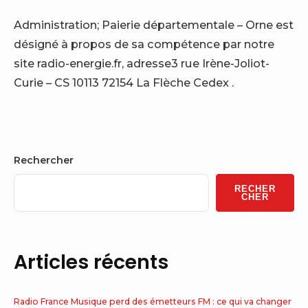
Administration; Paierie départementale – Orne est
désigné à propos de sa compétence par notre
site radio-energie.fr, adresse3 rue Irène-Joliot-
Curie – CS 10113 72154 La Flèche Cedex .
Sidebar
Rechercher
Widget
RECHER
Area
CHER
Articles récents
Radio France Musique perd des émetteurs FM : ce qui va changer