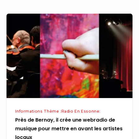
C’était
le
Près
parent
de
pauvre
Bernay,
il
crée
une
webradio
de
musique
pour
mettre
Informations Thème :Radio En Essonne:
en
Près de Bernay, il crée une webradio de
avant
musique pour mettre en avant les artistes
les
locaux