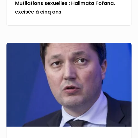
Mutilations sexuelles : Halimata Fofana,
excisée à cinq ans
Bertrand
Gaume
est
le
nouveau
préfet
du
Nord,
préfet
des
Hauts-