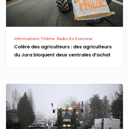
du
Jura
bloquent
deux
centrales
Informations Thème :Radio En Essonne:
d’achat
Colère des agriculteurs : des agriculteurs
du Jura bloquent deux centrales d’achat
EN
DIRECT
–
Le
« siège »
de