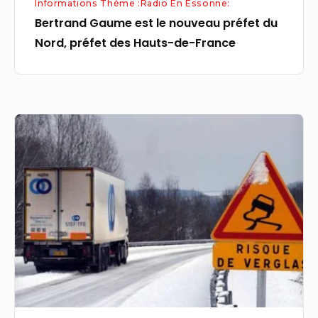
Informations Thème :Radio En Essonne:
de-
Bertrand Gaume est le nouveau préfet du
France
Nord, préfet des Hauts-de-France
Neige
et
verglas
:
la
vigilance
orange
levée
dans
les