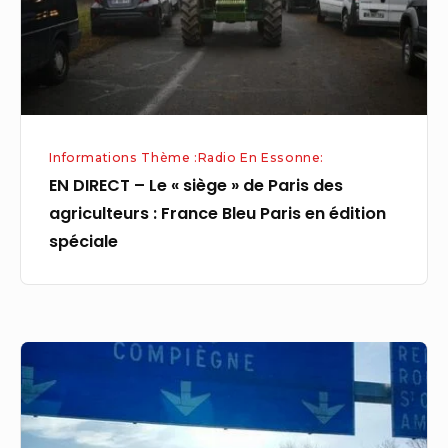
Paris
des
agriculteurs
:
France
Informations Thème :Radio En Essonne:
Bleu
EN DIRECT – Le « siège » de Paris des
Paris
agriculteurs : France Bleu Paris en édition
en
spéciale
édition
spéciale
Blocage
de
Paris
et