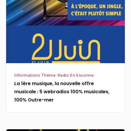
musique,
la
nouvelle
offre
musicale
:
5
webradios
100%
Informations Thème :Radio En Essonne:
musicales,
La 1ère musique, la nouvelle offre
100%
musicale : 5 webradios 100% musicales,
Outre-
100% Outre-mer
mer