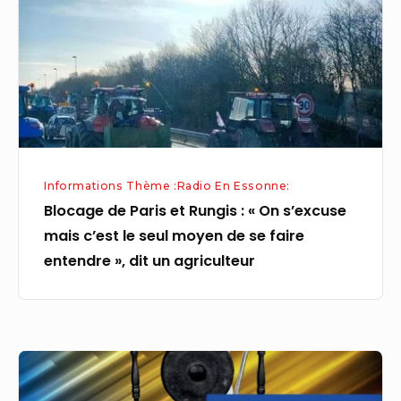
Rungis
:
« On
s’excuse
mais
c’est
le
Informations Thème :Radio En Essonne:
seul
Blocage de Paris et Rungis : « On s’excuse
moyen
mais c’est le seul moyen de se faire
de
entendre », dit un agriculteur
se
faire
entendre »,
dit
La
un
1ère
agriculteur