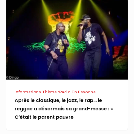
Après
le
classique,
le
jazz,
le
rap…
le
reggae
a
désormais
Informations Thème :Radio En Essonne:
sa
Après le classique, le jazz, le rap… le
grand-
reggae a désormais sa grand-messe : «
messe
C’était le parent pauvre
:
«