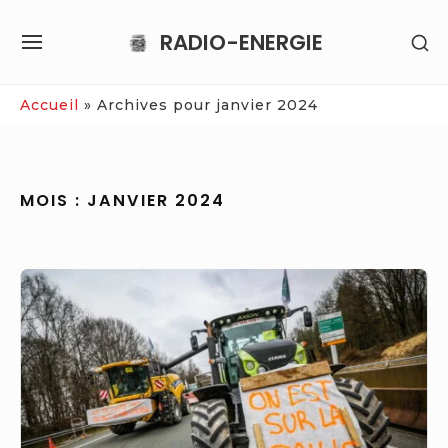
Skip
RADIO-ENERGIE
SH
to
SITE
SE
content
NAVIGATION
SI
Site Navigation
Accueil
»
Archives pour janvier 2024
MOIS :
JANVIER 2024
Colère
des
agriculteurs
:
des
agriculteurs