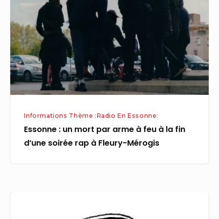
mort
par
arme
à
feu
à
la
fin
Informations Thème :Radio En Essonne:
d’une
Essonne : un mort par arme à feu à la fin
soirée
d’une soirée rap à Fleury-Mérogis
rap
à
Fleury-
Mérogis
Essonne:
jusqu’à