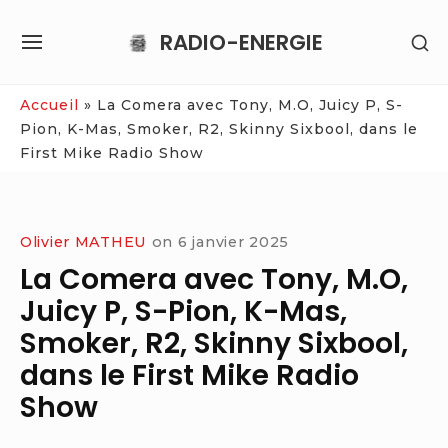
Skip
RADIO-ENERGIE
SH
to
SITE
SE
content
NAVIGATION
SI
Site Navigation
Accueil
»
La Comera avec Tony, M.O, Juicy P, S-
Pion, K-Mas, Smoker, R2, Skinny Sixbool, dans le
First Mike Radio Show
Olivier MATHEU
on
6 janvier 2025
La Comera avec Tony, M.O,
Juicy P, S-Pion, K-Mas,
Smoker, R2, Skinny Sixbool,
dans le First Mike Radio
Show