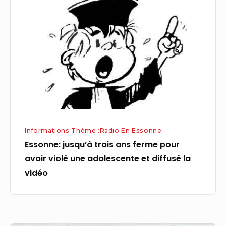
trois
ans
ferme
pour
avoir
violé
une
adolescente
et
Informations Thème :Radio En Essonne:
diffusé
Essonne: jusqu’à trois ans ferme pour
la
avoir violé une adolescente et diffusé la
vidéo
vidéo