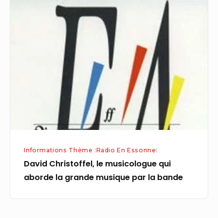
David
Christoffel,
le
musicologue
qui
aborde
la
grande
musique
par
la
Informations Thème :Radio En Essonne:
bande
David Christoffel, le musicologue qui
aborde la grande musique par la bande