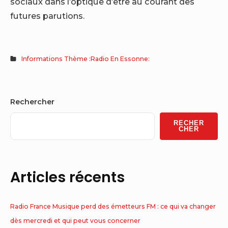
sociaux dans l’optique d’être au courant des
futures parutions.
Informations Thème :Radio En Essonne:
Sidebar
Rechercher
Widget
RECHER
Area
CHER
Articles récents
Radio France Musique perd des émetteurs FM : ce qui va changer
dès mercredi et qui peut vous concerner