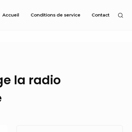
Site
SHO
Accueil
Conditions de service
Contact
Navigation
SEC
SID
e la radio
e
Sidebar