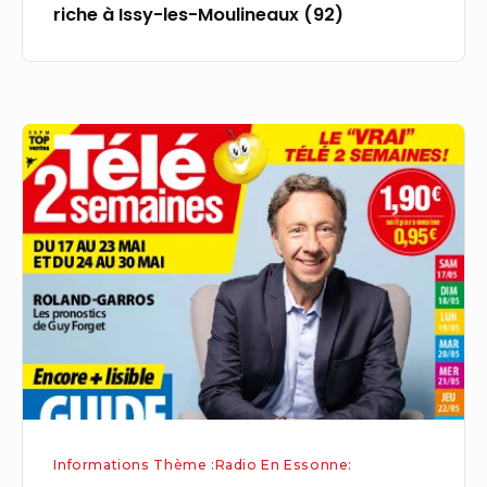
riche à Issy-les-Moulineaux (92)
(92)
09h35
Téléshopping
Magazine
de
télé-
achat
–
55mn
Informations Thème :Radio En Essonne: