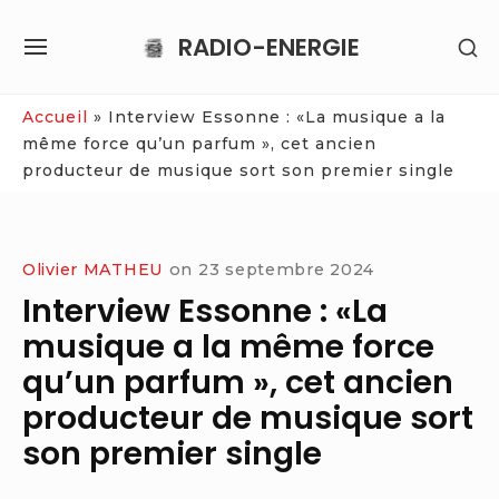
Skip
RADIO-ENERGIE
SH
to
SITE
SE
content
NAVIGATION
SI
Site Navigation
Accueil
»
Interview Essonne : «La musique a la
même force qu’un parfum », cet ancien
producteur de musique sort son premier single
Olivier MATHEU
on
23 septembre 2024
Interview Essonne : «La
musique a la même force
qu’un parfum », cet ancien
producteur de musique sort
son premier single