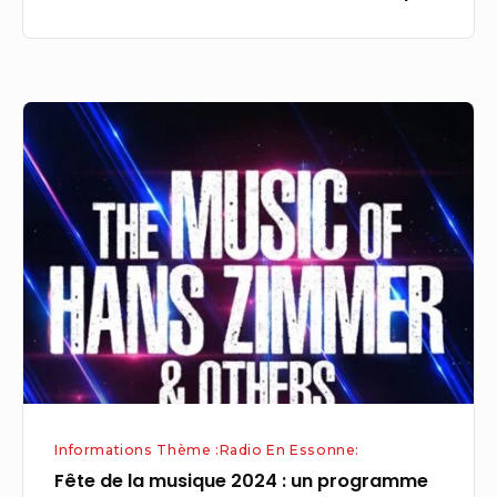
Fête
de
la
musique
2024
:
un
programme
riche
à
Issy-
Informations Thème :Radio En Essonne:
les-
Fête de la musique 2024 : un programme
Moulineaux