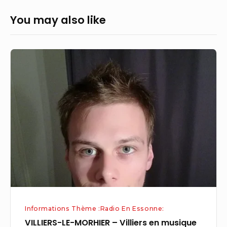
You may also like
VILLIERS-
LE-
MORHIER
–
Villiers
en
musique
Informations Thème :Radio En Essonne:
VILLIERS-LE-MORHIER – Villiers en musique