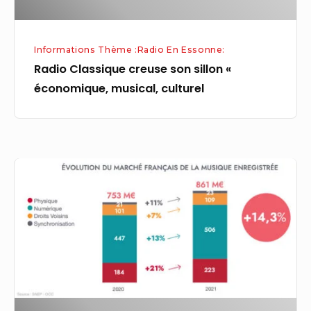
Informations Thème :Radio En Essonne:
Radio Classique creuse son sillon «
économique, musical, culturel
Musique
:
les
Français
encore
réticents
à
payer