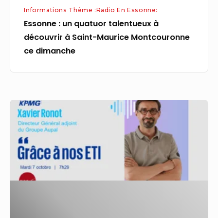
Montcouronne
Informations Thème :Radio En Essonne:
ce
Essonne : un quatuor talentueux à
dimanche
découvrir à Saint-Maurice Montcouronne
ce dimanche
Radio
Classique
creuse
son
sillon
«
économique,
musical,
culturel