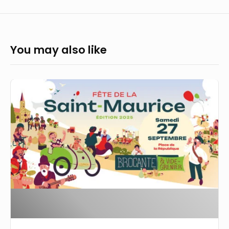
You may also like
Essonne
:
un
quatuor
talentueux
à
découvrir
à
Saint-
Maurice