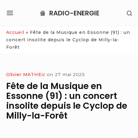
Skip
RADIO-ENERGIE
SH
to
SITE
SE
content
NAVIGATION
SI
Site Navigation
Accueil
»
Fête de la Musique en Essonne (91) : un
concert insolite depuis le Cyclop de Milly-la-
Forêt
Olivier MATHEU
on
27 mai 2025
Fête de la Musique en
Essonne (91) : un concert
insolite depuis le Cyclop de
Milly-la-Forêt