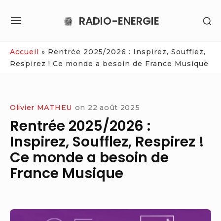
Skip
RADIO-ENERGIE
SH
to
SITE
SE
content
NAVIGATION
SI
Site Navigation
Accueil
»
Rentrée 2025/2026 : Inspirez, Soufflez,
Respirez ! Ce monde a besoin de France Musique
Olivier MATHEU
on
22 août 2025
Rentrée 2025/2026 :
Inspirez, Soufflez, Respirez !
Ce monde a besoin de
France Musique