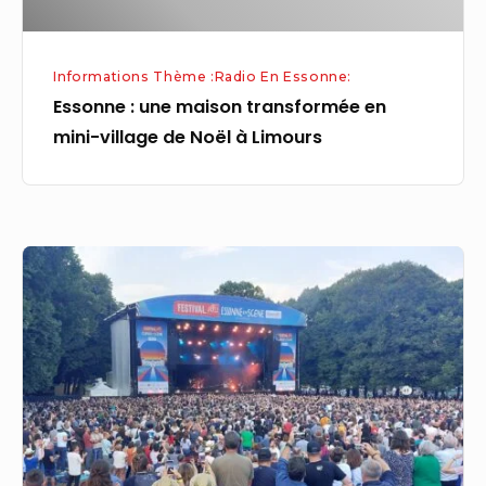
Noël
à
Informations Thème :Radio En Essonne:
Limours
Essonne : une maison transformée en
mini-village de Noël à Limours
Fête
de
la
Musique
en
Essonne
(91)
: