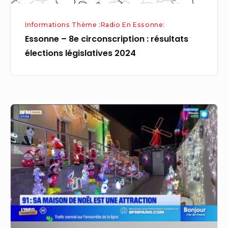
Informations Thème :Radio En Essonne:
Essonne – 8e circonscription : résultats
élections législatives 2024
Essonne
:
une
maison
transformée
en
mini-
village
de