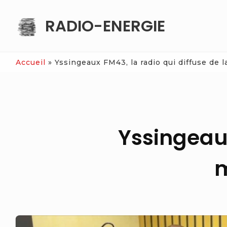
Skip
RADIO-ENERGIE
to
content
Accueil
»
Yssingeaux FM43, la radio qui diffuse de 
Yssingeaux
m