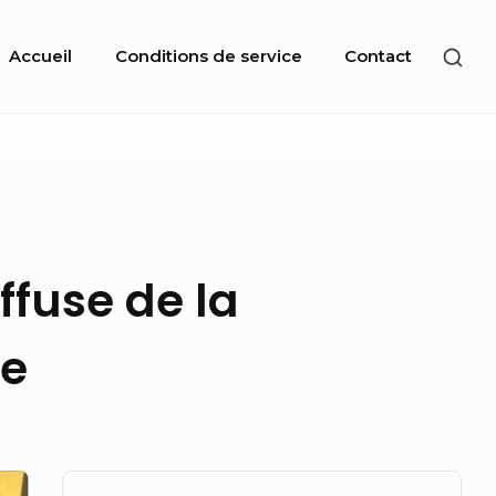
Site
SHO
Accueil
Conditions de service
Contact
Navigation
SEC
SID
ffuse de la
le
Sidebar