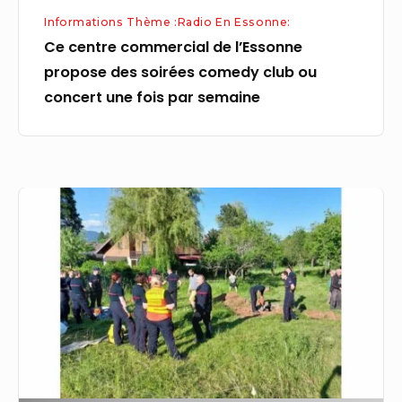
ou
Informations Thème :Radio En Essonne:
concert
Ce centre commercial de l’Essonne
une
propose des soirées comedy club ou
fois
concert une fois par semaine
par
semaine
Essonne
:
les
pompiers
sauvent
un
chiot
tombé
les