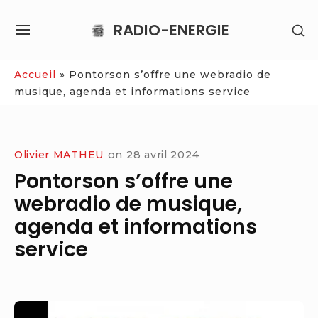
Skip
RADIO-ENERGIE
SH
to
SITE
SE
content
NAVIGATION
SI
Site Navigation
Accueil
»
Pontorson s’offre une webradio de
musique, agenda et informations service
Olivier MATHEU
on
28 avril 2024
Pontorson s’offre une
webradio de musique,
agenda et informations
service