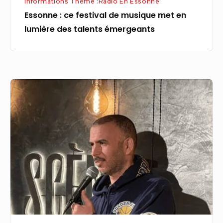
Informations Thème :Radio En Essonne:
émergeants
Essonne : ce festival de musique met en
lumière des talents émergeants
Ce
centre
commercial
de
l’Essonne
propose
des
soirées
comedy
club