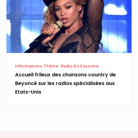
country
de
Beyoncé
sur
les
radios
spécialisées
Informations Thème :Radio En Essonne:
aux
Accueil frileux des chansons country de
Etats-
Beyoncé sur les radios spécialisées aux
Unis
Etats-Unis