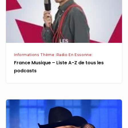
A-
Z
de
tous
les
podcasts
Informations Thème :Radio En Essonne:
France Musique – Liste A-Z de tous les
podcasts
Accueil
frileux
des
chansons