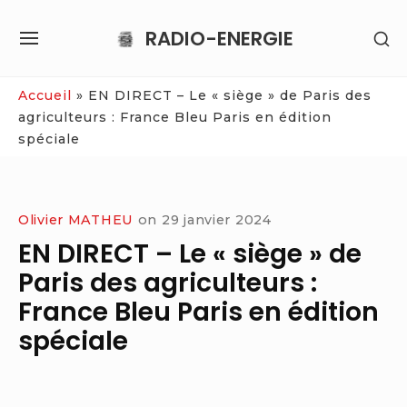
Skip
RADIO-ENERGIE
SH
to
SITE
SE
content
NAVIGATION
SI
Site Navigation
Accueil
»
EN DIRECT – Le « siège » de Paris des
agriculteurs : France Bleu Paris en édition
spéciale
Olivier MATHEU
on
29 janvier 2024
EN DIRECT – Le « siège » de
Paris des agriculteurs :
France Bleu Paris en édition
spéciale