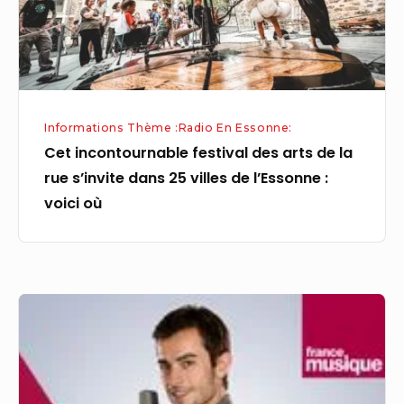
la
rue
s’invite
dans
25
Informations Thème :Radio En Essonne:
villes
Cet incontournable festival des arts de la
de
rue s’invite dans 25 villes de l’Essonne :
l’Essonne
voici où
:
voici
où
France
Musique
–
Liste