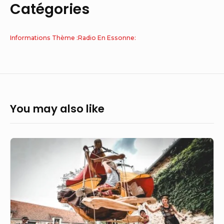
Catégories
Informations Thème :Radio En Essonne:
You may also like
Cet
incontournable
festival
des
arts
de