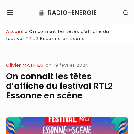
Skip
RADIO-ENERGIE
SH
to
SITE
SE
content
NAVIGATION
SI
Site Navigation
Accueil
»
On connaît les têtes d’affiche du
festival RTL2 Essonne en scène
Olivier MATHEU
on
19 février 2024
On connaît les têtes
d’affiche du festival RTL2
Essonne en scène