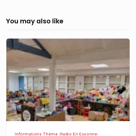
You may also like
« J’ai
toujours
baigné
dans
la
musique »
:
originaire
de
l’Essonne,
la
Informations Thème :Radio En Essonne: