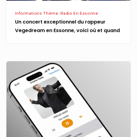
et
Informations Thème :Radio En Essonne:
quand
Un concert exceptionnel du rappeur
Vegedream en Essonne, voici où et quand
Crooner
Radio
Lounge
:
Détendez-
vous
avec
notre
sélection