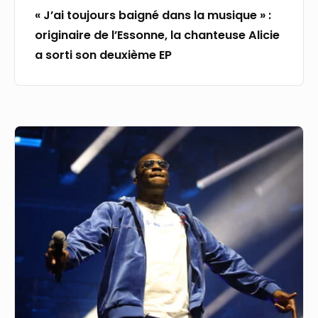
chanteuse
« J’ai toujours baigné dans la musique » :
Alicie
originaire de l’Essonne, la chanteuse Alicie
a
a sorti son deuxième EP
sorti
son
deuxième
EP
Un
concert
exceptionnel
du
rappeur
Vegedream
en
Essonne,
voici
où