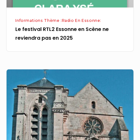
en
2025
Informations Thème :Radio En Essonne:
Le festival RTL2 Essonne en Scène ne
reviendra pas en 2025
LONGPONT-
SUR-
ORGE
(91)
–
Concert
de
l’Académie