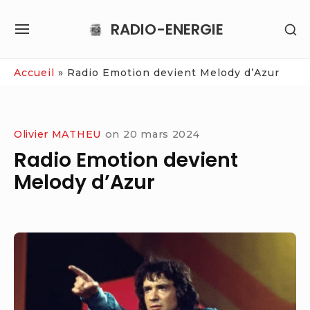
Skip
RADIO-ENERGIE
SH
to
SITE
SE
content
NAVIGATION
SI
Site Navigation
Accueil
»
Radio Emotion devient Melody d’Azur
Olivier MATHEU
on
20 mars 2024
Radio Emotion devient
Melody d’Azur