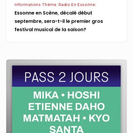
Informations Thème :Radio En Essonne:
gros
Essonne en Scène, décalé début
festival
septembre, sera-t-il le premier gros
musical
festival musical de la saison?
de
la
saison?
Le
festival
RTL2
Essonne
en
Scène
ne
reviendra
pas