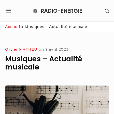
Skip
RADIO-ENERGIE
SH
to
SITE
SE
content
NAVIGATION
SI
Site Navigation
Accueil
»
Musiques – Actualité musicale
Olivier MATHEU
on
9 avril 2023
Musiques – Actualité
musicale