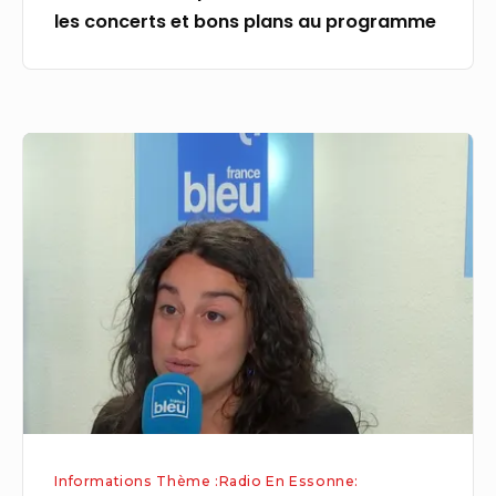
les concerts et bons plans au programme
plans
au
programme
Rixes
dans
le
RER
E
:
« Il
faut
des
temps
de
Informations Thème :Radio En Essonne:
prévention