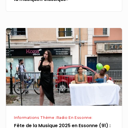
Fête
de
la
Musique
2025
en
Essonne
(91)
:
les
concerts
Informations Thème :Radio En Essonne:
et
Fête de la Musique 2025 en Essonne (91) :
bons