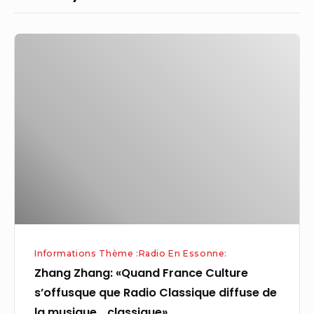
Zhang
Zhang:
«Quand
France
Culture
s’offusque
que
Radio
Classique
diffuse
de
Informations Thème :Radio En Essonne:
la
Zhang Zhang: «Quand France Culture
musique…
s’offusque que Radio Classique diffuse de
classique»
la musique… classique»