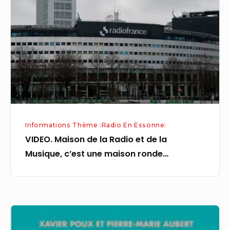
la
Radio
et
de
la
Musique,
c’est
une
Informations Thème :Radio En Essonne:
maison
VIDEO. Maison de la Radio et de la
ronde…
Musique, c’est une maison ronde…
Agenda
Yvelines