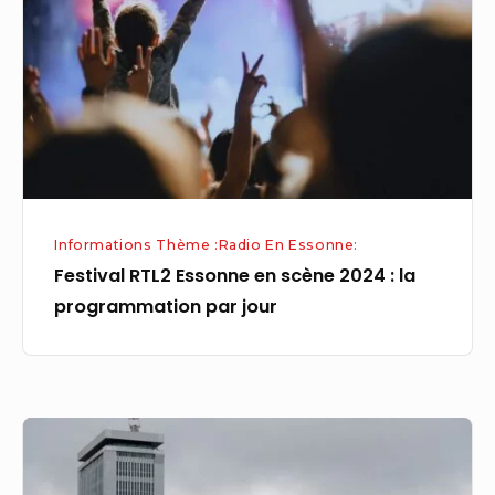
en
scène
2024
:
la
programmation
par
jour
Informations Thème :Radio En Essonne:
Festival RTL2 Essonne en scène 2024 : la
programmation par jour
VIDEO.
Maison
de