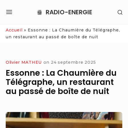
Skip
RADIO-ENERGIE
SH
to
SITE
SE
content
NAVIGATION
SI
Site Navigation
Accueil
»
Essonne : La Chaumière du Télégraphe,
un restaurant au passé de boîte de nuit
Olivier MATHEU
on
24 septembre 2025
Essonne : La Chaumière du
Télégraphe, un restaurant
au passé de boîte de nuit