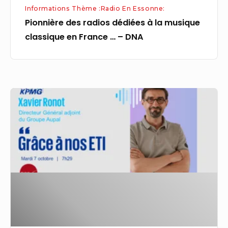
Informations Thème :Radio En Essonne:
–
Pionnière des radios dédiées à la musique
DNA
classique en France … – DNA
Radio
Classique
creuse
son
sillon
«
économique,
musical,
culturel