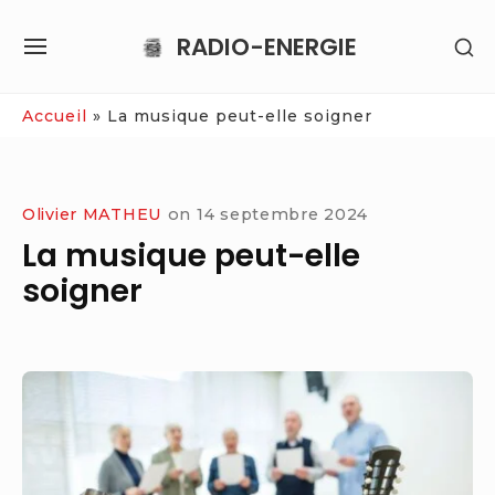
Skip
RADIO-ENERGIE
SH
to
SITE
SE
content
NAVIGATION
SI
Site Navigation
Accueil
»
La musique peut-elle soigner
Olivier MATHEU
on
14 septembre 2024
La musique peut-elle
soigner