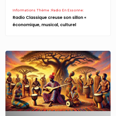
Informations Thème :Radio En Essonne:
Radio Classique creuse son sillon «
économique, musical, culturel
En
Afrique
du
Nord,
le
déploiement
de
la
musique