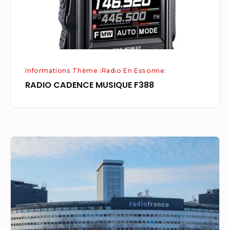
Informations Thème :Radio En Essonne:
RADIO CADENCE MUSIQUE F388
Radio
France
rebaptise
sa
maison
et
lance