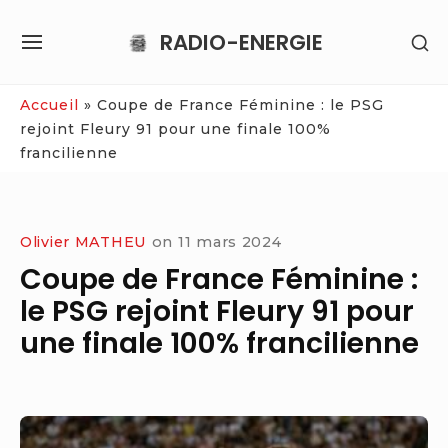
Skip
RADIO-ENERGIE
SH
to
SITE
SE
content
NAVIGATION
SI
Site Navigation
Accueil
»
Coupe de France Féminine : le PSG
rejoint Fleury 91 pour une finale 100%
francilienne
Olivier MATHEU
on
11 mars 2024
Coupe de France Féminine :
le PSG rejoint Fleury 91 pour
une finale 100% francilienne