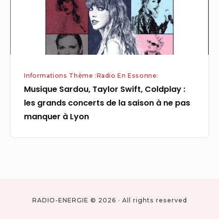
les
grands
concerts
de
la
Informations Thème :Radio En Essonne:
saison
Musique Sardou, Taylor Swift, Coldplay :
à
les grands concerts de la saison à ne pas
ne
manquer à Lyon
pas
manquer
à
Lyon
RADIO-ENERGIE © 2026 · All rights reserved