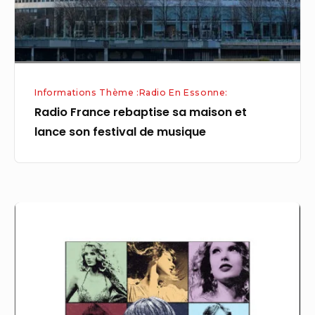
son
festival
de
musique
Informations Thème :Radio En Essonne:
Radio France rebaptise sa maison et
lance son festival de musique
Musique
Sardou,
Taylor
Swift,
Coldplay
: