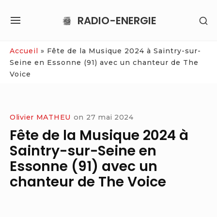
Skip
RADIO-ENERGIE
SH
to
SITE
SE
content
NAVIGATION
SI
Site Navigation
Accueil
»
Fête de la Musique 2024 à Saintry-sur-
Seine en Essonne (91) avec un chanteur de The
Voice
Olivier MATHEU
on
27 mai 2024
Fête de la Musique 2024 à
Saintry-sur-Seine en
Essonne (91) avec un
chanteur de The Voice