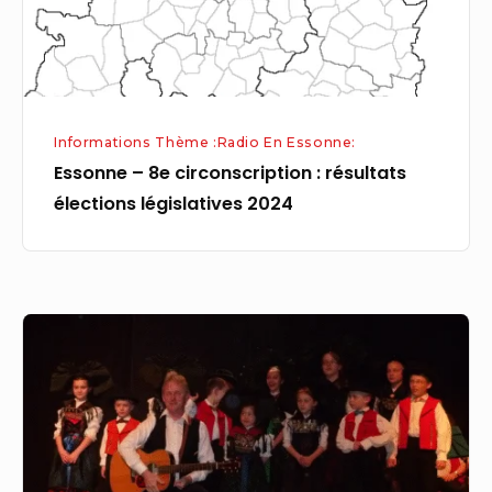
législatives
2024
Informations Thème :Radio En Essonne:
Essonne – 8e circonscription : résultats
élections législatives 2024
Engwiller
Un
concert
comme
à
la