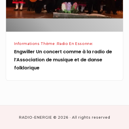
radio
de
l’Association
de
musique
Informations Thème :Radio En Essonne:
et
Engwiller Un concert comme à la radio de
de
l’Association de musique et de danse
danse
folklorique
folklorique
RADIO-ENERGIE © 2026 · All rights reserved