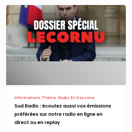
Sud
Radio
:
écoutez
aussi
vos
émissions
préférées
sur
notre
radio
Informations Thème :Radio En Essonne:
en
Sud Radio : écoutez aussi vos émissions
ligne
préférées sur notre radio en ligne en
en
direct ou en replay
direct