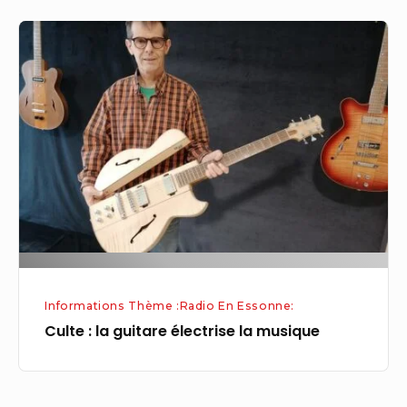
Culte
:
la
guitare
électrise
la
musique
Informations Thème :Radio En Essonne:
Culte : la guitare électrise la musique