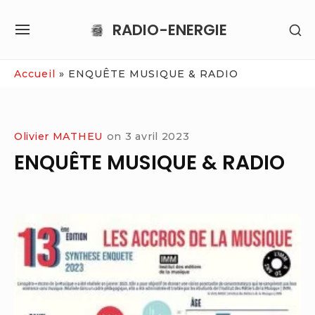
Skip
RADIO-ENERGIE
SH
to
SITE
SE
content
NAVIGATION
SI
Site Navigation
Accueil
»
ENQUÊTE MUSIQUE & RADIO
Olivier MATHEU
on
3 avril 2023
ENQUÊTE MUSIQUE & RADIO