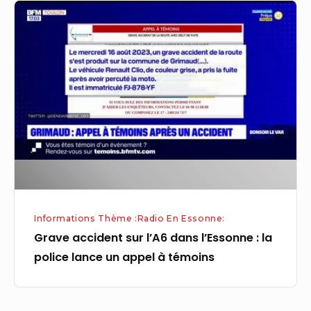
Grave
accident
sur
l’A6
dans
l’Essonne
:
la
police
lance
un
Informations Thème :Radio En Essonne:
appel
Grave accident sur l’A6 dans l’Essonne : la
à
police lance un appel à témoins
témoins