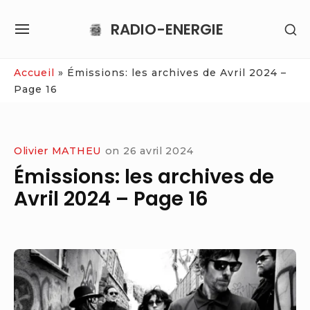
Skip
RADIO-ENERGIE
SH
to
SITE
SE
content
NAVIGATION
SI
Site Navigation
Accueil
»
Émissions: les archives de Avril 2024 –
Page 16
Olivier MATHEU
on
26 avril 2024
Émissions: les archives de
Avril 2024 – Page 16