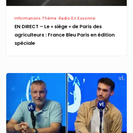
:
France
Informations Thème :Radio En Essonne:
Bleu
EN DIRECT – Le « siège » de Paris des
Paris
agriculteurs : France Bleu Paris en édition
en
spéciale
édition
spéciale
Télé
:
Fred
Musa,
une
vie
dédiée