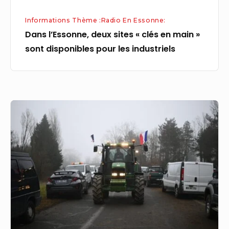
disponibles
Informations Thème :Radio En Essonne:
pour
Dans l’Essonne, deux sites « clés en main »
les
sont disponibles pour les industriels
industriels
EN
DIRECT
–
Le
« siège »
de
Paris
des
agriculteurs