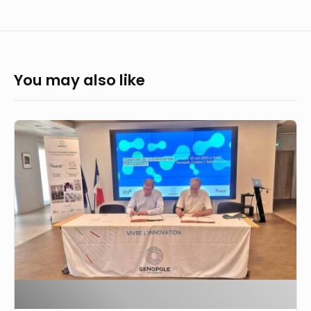
You may also like
Dans
l’Essonne,
deux
sites
«
clés
en
main
»
sont