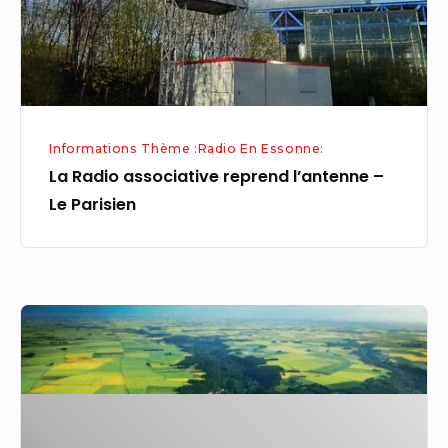
Le
Parisien
Informations Thème :Radio En Essonne:
La Radio associative reprend l’antenne –
Le Parisien
Etampois
Sud-
Essonne