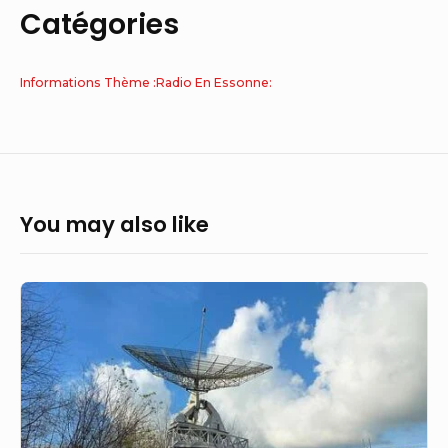
Catégories
Informations Thème :Radio En Essonne:
You may also like
La
Radio
associative
reprend
l’antenne
–