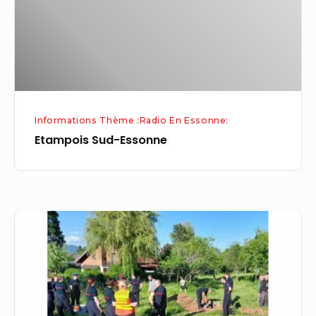
Informations Thème :Radio En Essonne:
Etampois Sud-Essonne
Essonne
:
les
pompiers
sauvent