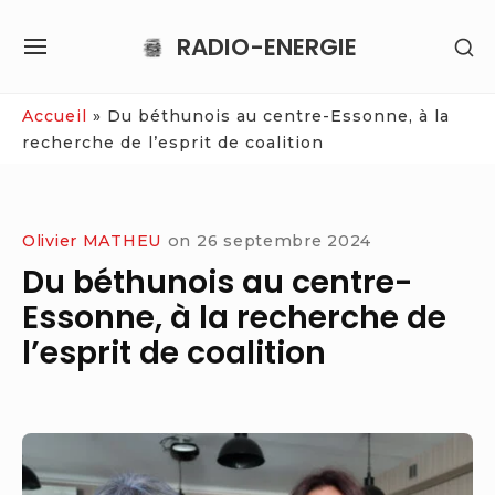
Skip
RADIO-ENERGIE
SH
to
SITE
SE
content
NAVIGATION
SI
Site Navigation
Accueil
»
Du béthunois au centre-Essonne, à la
recherche de l’esprit de coalition
Olivier MATHEU
on
26 septembre 2024
Du béthunois au centre-
Essonne, à la recherche de
l’esprit de coalition