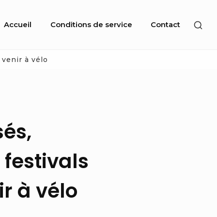
Site
SHO
Accueil
Conditions de service
Contact
Navigation
SEC
SID
venir à vélo
sés,
festivals
ir à vélo