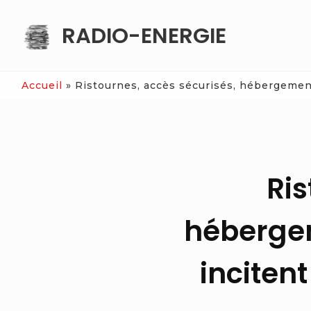
Skip
RADIO-ENERGIE
to
content
Accueil
»
Ristournes, accès sécurisés, hébergement…
Ris
hébergem
incitent