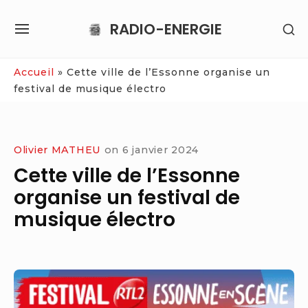
Skip
RADIO-ENERGIE
SH
to
SITE
SE
content
NAVIGATION
SI
Site Navigation
Accueil
»
Cette ville de l’Essonne organise un
festival de musique électro
Olivier MATHEU
on
6 janvier 2024
Cette ville de l’Essonne
organise un festival de
musique électro