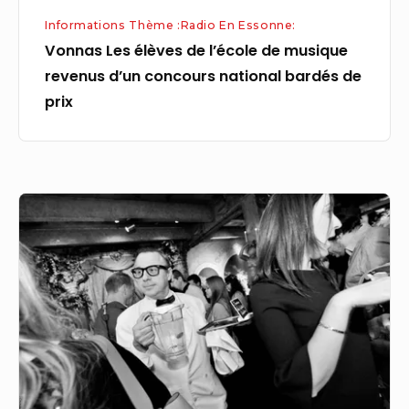
national
Informations Thème :Radio En Essonne:
bardés
Vonnas Les élèves de l’école de musique
de
revenus d’un concours national bardés de
prix
prix
Essonne
:
ce
spectacle
insolite
vous
placera
au