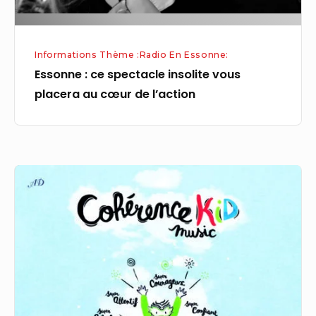
cœur
de
l’action
Informations Thème :Radio En Essonne:
Essonne : ce spectacle insolite vous
placera au cœur de l’action
Écouter
de
la
musique
peut
aider
des
enfants