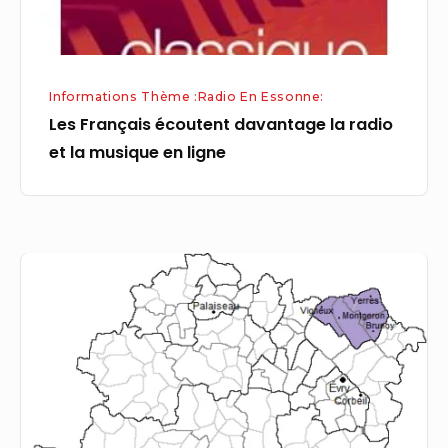
musique
en
ligne
Informations Thème :Radio En Essonne:
Les Français écoutent davantage la radio
et la musique en ligne
Essonne
–
8e
circonscription
:
résultats
élections