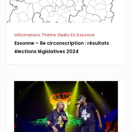
législatives
2024
Informations Thème :Radio En Essonne:
Essonne – 8e circonscription : résultats
élections législatives 2024
Après
le
classique,
le
jazz,
le