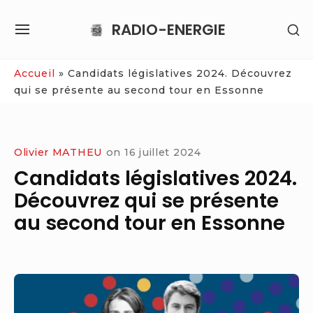
Skip
RADIO-ENERGIE
SH
to
SITE
SE
content
NAVIGATION
SI
Site Navigation
Accueil
»
Candidats législatives 2024. Découvrez
qui se présente au second tour en Essonne
Olivier MATHEU
on
16 juillet 2024
Candidats législatives 2024.
Découvrez qui se présente
au second tour en Essonne