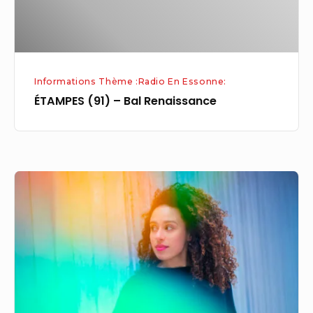
Informations Thème :Radio En Essonne:
ÉTAMPES (91) – Bal Renaissance
L’ensemble
de
cuivres
de
Radio
France
se