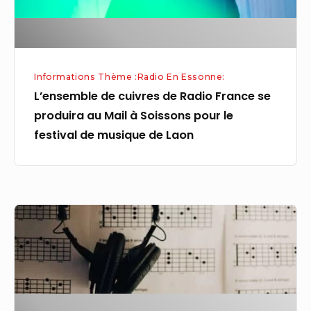
produira
au
Mail
à
Informations Thème :Radio En Essonne:
Soissons
L’ensemble de cuivres de Radio France se
pour
produira au Mail à Soissons pour le
le
festival de musique de Laon
festival
de
musique
de
Musiques
Laon
–
Actualité
musicale