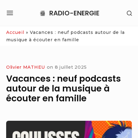
Skip
RADIO-ENERGIE
SH
to
SITE
SE
content
NAVIGATION
SI
Site Navigation
Accueil
»
Vacances : neuf podcasts autour de la
musique à écouter en famille
Olivier MATHEU
on
8 juillet 2025
Vacances : neuf podcasts
autour de la musique à
écouter en famille