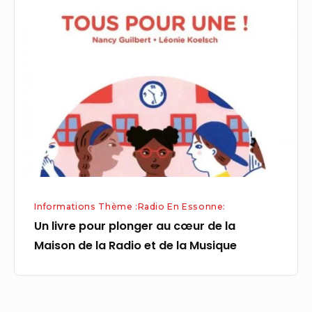
livre
pour
plonger
au
cœur
de
la
Maison
de
la
Informations Thème :Radio En Essonne:
Radio
Un livre pour plonger au cœur de la
et
Maison de la Radio et de la Musique
de
la
Musique