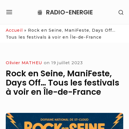
Skip
RADIO-ENERGIE
SH
to
SITE
SE
content
NAVIGATION
SI
Site Navigation
Accueil
»
Rock en Seine, ManiFeste, Days Off…
Tous les festivals à voir en Île-de-France
Olivier MATHEU
on
19 juillet 2023
Rock en Seine, ManiFeste,
Days Off… Tous les festivals
à voir en Île-de-France