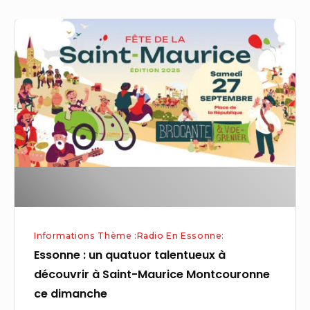
Essonne
:
un
quatuor
talentueux
à
découvrir
à
Saint-
Maurice
Montcouronne
Informations Thème :Radio En Essonne:
ce
Essonne : un quatuor talentueux à
dimanche
découvrir à Saint-Maurice Montcouronne
ce dimanche