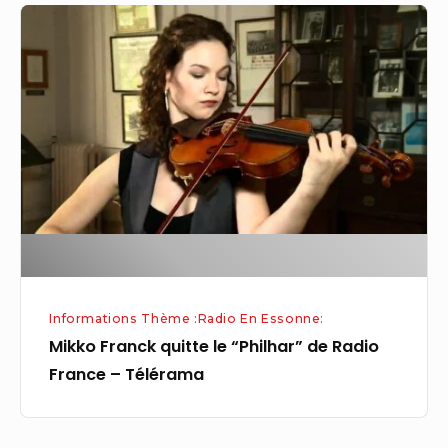
Mikko
Franck
quitte
le
“Philhar”
de
Radio
France
–
Télérama
Informations Thème :Radio En Essonne:
Mikko Franck quitte le “Philhar” de Radio
France – Télérama