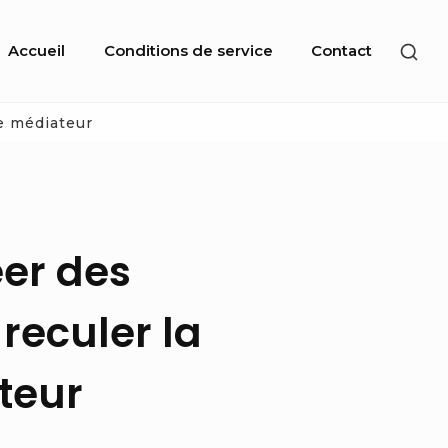
Site
SHO
Accueil
Conditions de service
Contact
Navigation
SEC
SID
ce médiateur
éer des
reculer la
teur