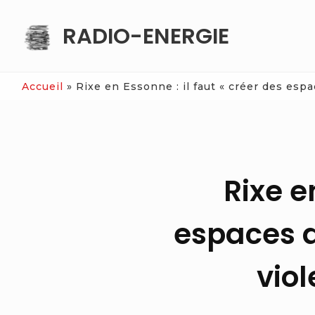
Skip
RADIO-ENERGIE
to
content
Accueil
»
Rixe en Essonne : il faut « créer des espa
Rixe e
espaces d
vio