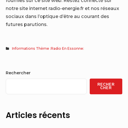
fournies sur ce site web. Restez connecté sur
notre site internet radio-energie.fr et nos réseaux
sociaux dans l’optique d’être au courant des
futures parutions.
Informations Thème :Radio En Essonne:
Sidebar
Rechercher
Widget
RECHER
Area
CHER
Articles récents