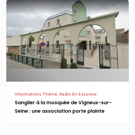
Sanglier
à
la
mosquée
de
Vigneux-
sur-
Seine
:
une
association
Informations Thème :Radio En Essonne:
porte
Sanglier à la mosquée de Vigneux-sur-
plainte
Seine : une association porte plainte