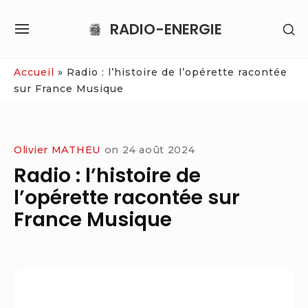
Skip
RADIO-ENERGIE
SH
to
SITE
SE
content
NAVIGATION
SI
Site Navigation
Accueil
»
Radio : l’histoire de l’opérette racontée
sur France Musique
Olivier MATHEU
on
24 août 2024
Radio : l’histoire de
l’opérette racontée sur
France Musique