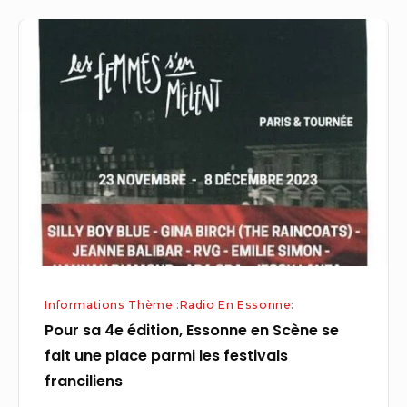
Pour
sa
4e
édition,
Essonne
en
Scène
se
fait
une
place
Informations Thème :Radio En Essonne:
parmi
Pour sa 4e édition, Essonne en Scène se
les
fait une place parmi les festivals
festivals
franciliens
franciliens