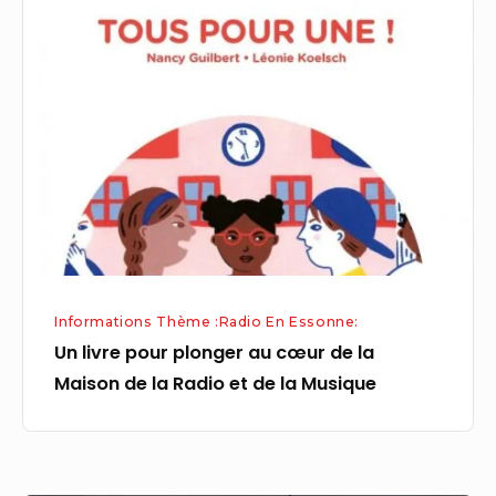
livre
pour
plonger
au
cœur
de
la
Maison
de
la
Informations Thème :Radio En Essonne:
Radio
Un livre pour plonger au cœur de la
et
Maison de la Radio et de la Musique
de
la
Musique