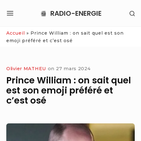
Skip
RADIO-ENERGIE
SH
to
SITE
SE
content
NAVIGATION
SI
Site Navigation
Accueil
»
Prince William : on sait quel est son
emoji préféré et c’est osé
Olivier MATHEU
on
27 mars 2024
Prince William : on sait quel
est son emoji préféré et
c’est osé