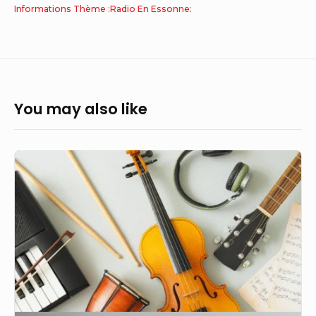
Informations Thème :Radio En Essonne:
You may also like
Apprendre
la
musique
à
domicile
à
tout
âge,