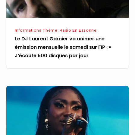
mensuelle
le
samedi
Informations Thème :Radio En Essonne:
sur
Le DJ Laurent Garnier va animer une
FIP
émission mensuelle le samedi sur FIP : «
:
J’écoute 500 disques par jour
«
J’écoute
500
disques
Aya
par
Nakamura
jour
répond
aux
attaques
racistes