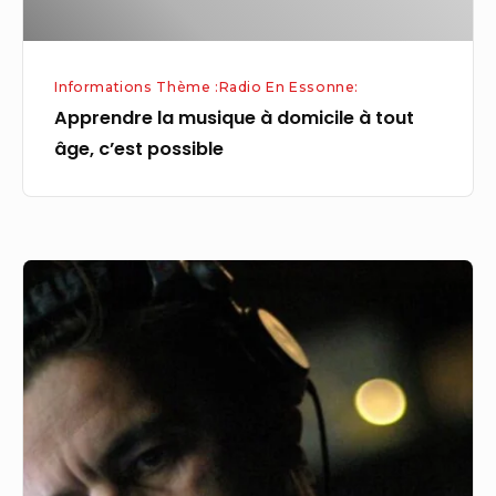
c’est
possible
Informations Thème :Radio En Essonne:
Apprendre la musique à domicile à tout
âge, c’est possible
Le
DJ
Laurent
Garnier
va
animer
une
émission