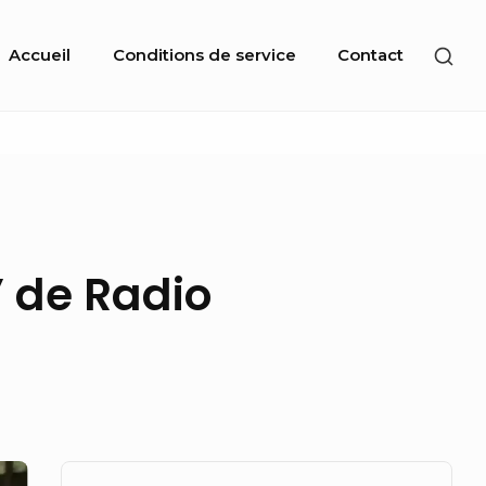
Site
SHO
Accueil
Conditions de service
Contact
Navigation
SEC
SID
” de Radio
Sidebar