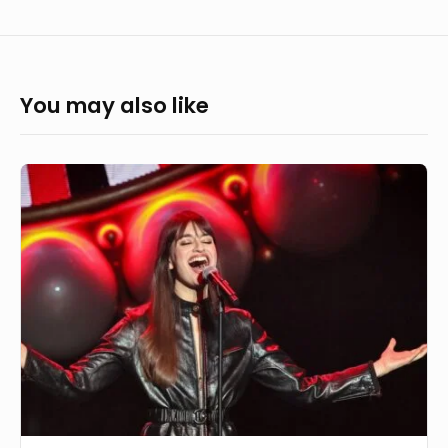
You may also like
Fête
de
la
Musique
2025
en
Essonne
(91)