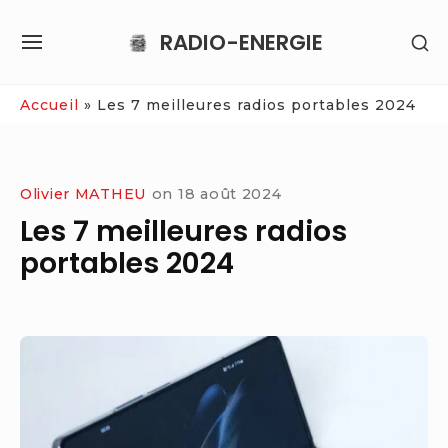
Skip
RADIO-ENERGIE
SH
to
SITE
SE
content
NAVIGATION
SI
Site Navigation
Accueil
»
Les 7 meilleures radios portables 2024
Olivier MATHEU
on
18 août 2024
Les 7 meilleures radios
portables 2024