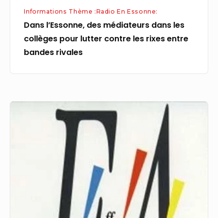
les
Informations Thème :Radio En Essonne:
rixes
Dans l’Essonne, des médiateurs dans les
entre
collèges pour lutter contre les rixes entre
bandes
bandes rivales
rivales
David
Christoffel,
le
musicologue
qui
aborde
la
grande
musique