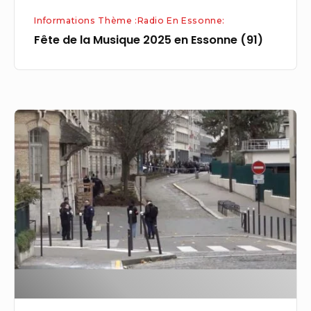
Informations Thème :Radio En Essonne:
Fête de la Musique 2025 en Essonne (91)
Dans
l’Essonne,
des
médiateurs
dans
les
collèges
pour
lutter
contre