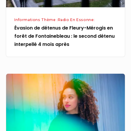
Fontainebleau
:
Informations Thème :Radio En Essonne:
le
Évasion de détenus de Fleury-Mérogis en
second
forêt de Fontainebleau : le second détenu
détenu
interpellé 4 mois après
interpellé
4
mois
après
L’ensemble
de
cuivres
de
Radio
France
se