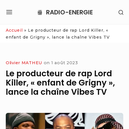
Skip
RADIO-ENERGIE
SH
to
SITE
SE
content
NAVIGATION
SI
Site Navigation
Accueil
»
Le producteur de rap Lord Killer, «
enfant de Grigny », lance la chaîne Vibes TV
Olivier MATHEU
on
1 août 2023
Le producteur de rap Lord
Killer, « enfant de Grigny »,
lance la chaîne Vibes TV