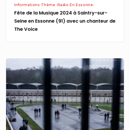
Informations Thème :Radio En Essonne:
(91)
Fête de la Musique 2024 à Saintry-sur-
avec
Seine en Essonne (91) avec un chanteur de
un
The Voice
chanteur
de
The
Voice
Évasion
de
détenus
de
Fleury-
Mérogis
en
forêt
de