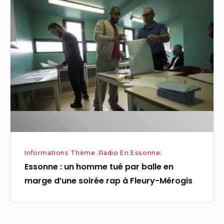
Essonne
:
un
homme
tué
par
balle
en
marge
d’une
soirée
Informations Thème :Radio En Essonne:
rap
Essonne : un homme tué par balle en
à
marge d’une soirée rap à Fleury-Mérogis
Fleury-
Mérogis