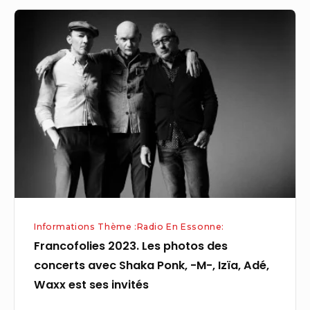
Francofolies
2023.
Les
photos
des
concerts
avec
Shaka
Ponk,
-
M-,
Informations Thème :Radio En Essonne:
Izïa,
Francofolies 2023. Les photos des
Adé,
concerts avec Shaka Ponk, -M-, Izïa, Adé,
Waxx
Waxx est ses invités
est
ses