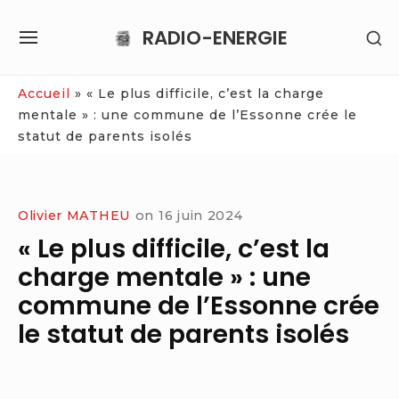
Skip
RADIO-ENERGIE
SH
to
SITE
SE
content
NAVIGATION
SI
Site Navigation
Accueil
»
« Le plus difficile, c’est la charge
mentale » : une commune de l’Essonne crée le
statut de parents isolés
Olivier MATHEU
on
16 juin 2024
« Le plus difficile, c’est la
charge mentale » : une
commune de l’Essonne crée
le statut de parents isolés