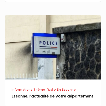
invités
Essonne,
l’actualité
de
votre
département
Informations Thème :Radio En Essonne:
Essonne, l’actualité de votre département