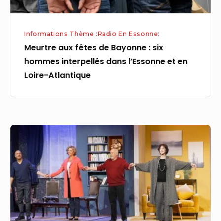
dans
l’Essonne
Informations Thème :Radio En Essonne:
et
Meurtre aux fêtes de Bayonne : six
en
hommes interpellés dans l’Essonne et en
Loire-
Loire-Atlantique
Atlantique
ÉPERNON
–
Musique
en
ville
et
fête