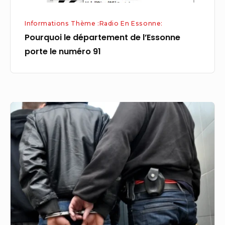
Informations Thème :Radio En Essonne:
Pourquoi le département de l’Essonne
porte le numéro 91
Meurtre
aux
fêtes
de
Bayonne
:
six
hommes
interpellés