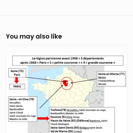
You may also like
Pourquoi
le
département
de
l’Essonne
porte
le
numéro
91