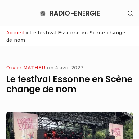
Skip
RADIO-ENERGIE
SH
to
SITE
SE
content
NAVIGATION
SI
Site Navigation
Accueil
»
Le festival Essonne en Scène change
de nom
Olivier MATHEU
on
4 avril 2023
Le festival Essonne en Scène
change de nom