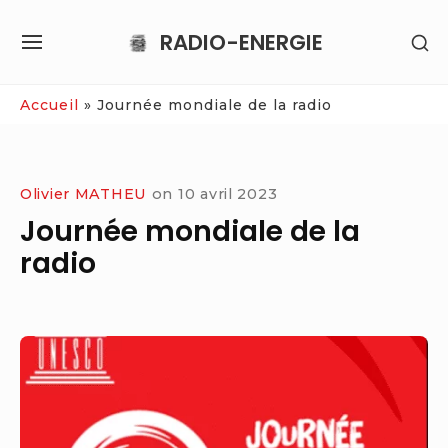
Skip
RADIO-ENERGIE
SH
to
SITE
SE
content
NAVIGATION
SI
Site Navigation
Accueil
»
Journée mondiale de la radio
Olivier MATHEU
on
10 avril 2023
Journée mondiale de la
radio