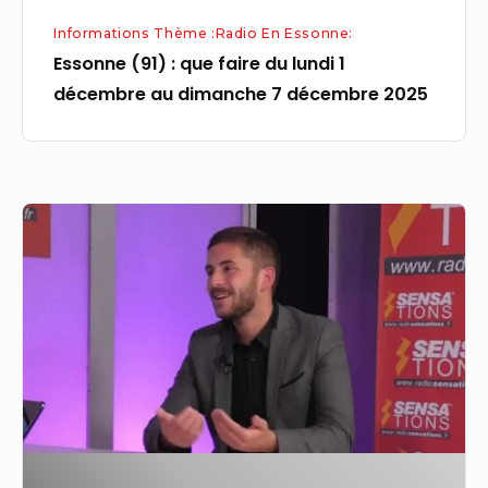
dimanche
Informations Thème :Radio En Essonne:
7
Essonne (91) : que faire du lundi 1
décembre
décembre au dimanche 7 décembre 2025
2025
Relevé
FM
à
Pussay
(91)