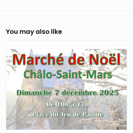
You may also like
Essonne
(91)
:
que
faire
du
lundi
1
décembre
au