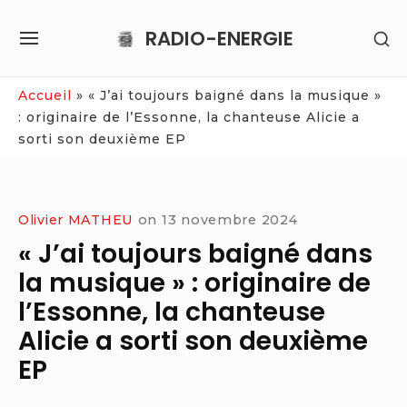
Skip
RADIO-ENERGIE
SH
to
SITE
SE
content
NAVIGATION
SI
Site Navigation
Accueil
»
« J’ai toujours baigné dans la musique »
: originaire de l’Essonne, la chanteuse Alicie a
sorti son deuxième EP
Olivier MATHEU
on
13 novembre 2024
« J’ai toujours baigné dans
la musique » : originaire de
l’Essonne, la chanteuse
Alicie a sorti son deuxième
EP