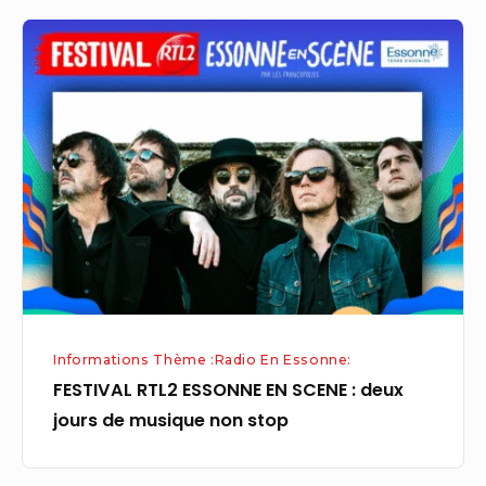
FESTIVAL
RTL2
ESSONNE
EN
SCENE
:
deux
jours
de
musique
non
Informations Thème :Radio En Essonne:
stop
FESTIVAL RTL2 ESSONNE EN SCENE : deux
jours de musique non stop