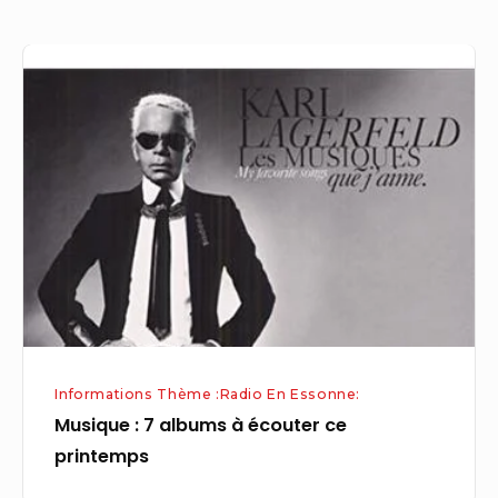
Musique
:
7
albums
à
écouter
ce
printemps
Informations Thème :Radio En Essonne:
Musique : 7 albums à écouter ce
printemps