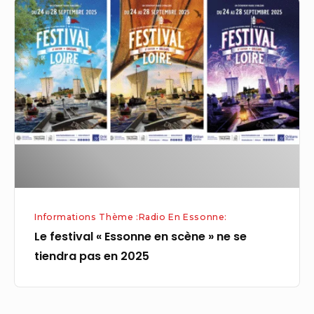
Le
festival
«
Essonne
en
scène
»
ne
se
tiendra
pas
Informations Thème :Radio En Essonne:
en
Le festival « Essonne en scène » ne se
2025
tiendra pas en 2025