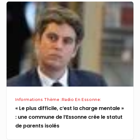
« Le
plus
difficile,
c’est
la
charge
mentale »
:
une
commune
de
Informations Thème :Radio En Essonne:
l’Essonne
« Le plus difficile, c’est la charge mentale »
crée
: une commune de l’Essonne crée le statut
le
de parents isolés
statut
de