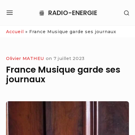
Skip
RADIO-ENERGIE
SH
to
SITE
SE
content
NAVIGATION
SI
Site Navigation
Accueil
»
France Musique garde ses journaux
Olivier MATHEU
on
7 juillet 2023
France Musique garde ses
journaux