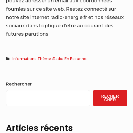
pouvez adresser un email aux coordonnées
fournies sur ce site web. Restez connecté sur
notre site internet radio-energie.fr et nos réseaux
sociaux dans l’optique d’être au courant des
futures parutions.
Informations Thème :Radio En Essonne:
Sidebar
Rechercher
Widget
RECHER
Area
CHER
Articles récents