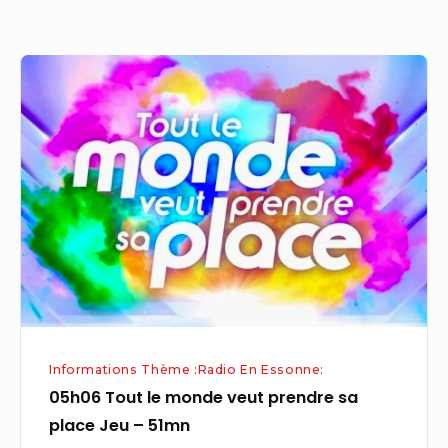
parents
isolés
05h06
Tout
le
monde
veut
prendre
sa
place
Jeu
–
51mn
Informations Thème :Radio En Essonne:
05h06 Tout le monde veut prendre sa
place Jeu – 51mn