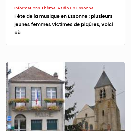
victimes
Informations Thème :Radio En Essonne:
de
Fête de la musique en Essonne : plusieurs
piqûres,
jeunes femmes victimes de piqûres, voici
voici
où
où
Ondreville-
sur-
Essonne
(45390)