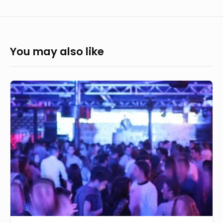
You may also like
Fête
de
la
musique
en
Essonne
:
plusieurs
jeunes
femmes