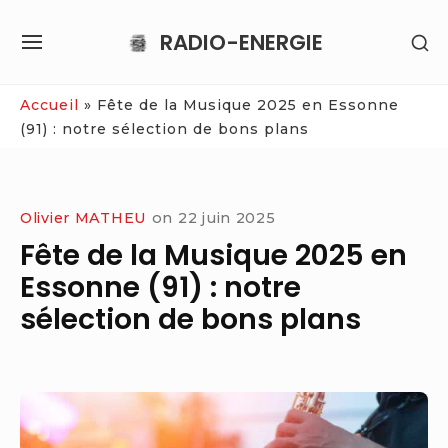
Skip
RADIO-ENERGIE
SH
to
SITE
SE
content
NAVIGATION
SI
Site Navigation
Accueil
»
Fête de la Musique 2025 en Essonne
(91) : notre sélection de bons plans
Olivier MATHEU
on
22 juin 2025
Fête de la Musique 2025 en
Essonne (91) : notre
sélection de bons plans