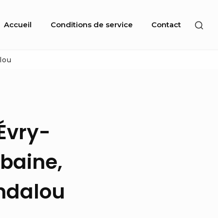
Site
SHO
Accueil
Conditions de service
Contact
Navigation
SEC
SID
lou
Évry-
baine,
ndalou