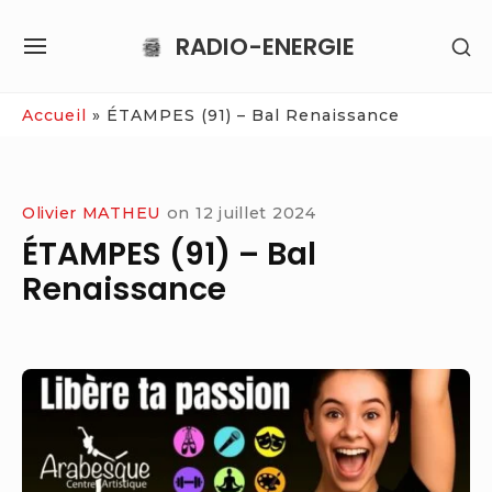
Skip
RADIO-ENERGIE
SH
to
SITE
SE
content
NAVIGATION
SI
Site Navigation
Accueil
»
ÉTAMPES (91) – Bal Renaissance
Olivier MATHEU
on
12 juillet 2024
ÉTAMPES (91) – Bal
Renaissance