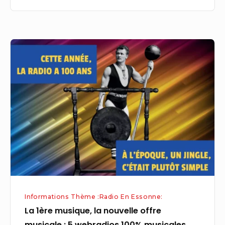
La
1ère
musique,
la
nouvelle
offre
musicale
:
5
webradios
100%
Informations Thème :Radio En Essonne:
musicales,
La 1ère musique, la nouvelle offre
100%
musicale : 5 webradios 100% musicales,