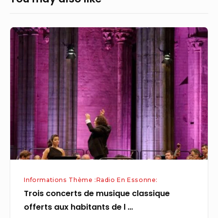
Trois
concerts
de
musique
classique
offerts
aux
habitants
de
l
…
Informations Thème :Radio En Essonne:
Trois concerts de musique classique
offerts aux habitants de l …