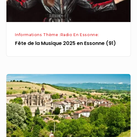
(91)
Informations Thème :Radio En Essonne:
Fête de la Musique 2025 en Essonne (91)
Découvrez
les
14
communes
en
compétition
pour