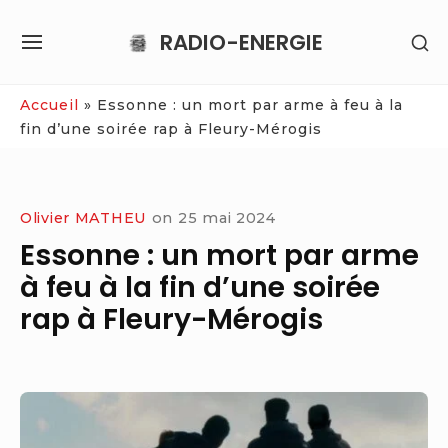
Skip
RADIO-ENERGIE
SH
to
SITE
SE
content
NAVIGATION
SI
Site Navigation
Accueil
»
Essonne : un mort par arme à feu à la
fin d’une soirée rap à Fleury-Mérogis
Olivier MATHEU
on
25 mai 2024
Essonne : un mort par arme
à feu à la fin d’une soirée
rap à Fleury-Mérogis