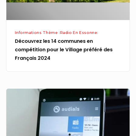
le
Village
préféré
des
Informations Thème :Radio En Essonne:
Français
Découvrez les 14 communes en
2024
compétition pour le Village préféré des
Français 2024
Audials
Radio